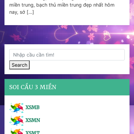
miền trung, bạch thủ miền trung đẹp nhất hôm
nay, sớ […]
Search
SOI CẦU 3 MIỀN
XSMB
XSMN
XSMT