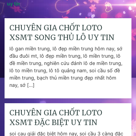
uy tín
CHUYÊN GIA CHỐT LOTO
XSMT SONG THỦ LÔ UY TIN
lô gan miền trung, lô đẹp miền trung hôm nay, sớ
đầu đuôi mt, lô đẹp miền trung, lô miền trung, lô
đề miền trung, nghiên cứu đánh lô de miền trung,
lô to miền trung, lô tô quảng nam, soi cầu số đề
miền trung, bạch thủ miền trung đẹp nhất hôm
nay, sớ […]
CHUYÊN GIA CHỐT LOTO
XSMT ĐẶC BIỆT UY TIN
soi cau giải đặc biệt hôm nay, soi cầu 3 càng đặc