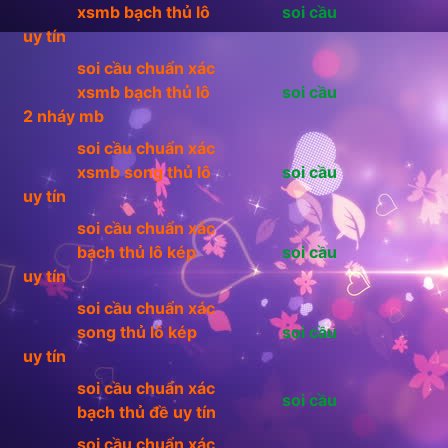
xsmb bạch thủ lô
soi cầu
uy tín
soi cầu chuẩn xác
xsmb bạch thủ lô
soi cầu
2 nháy mb
soi cầu chuẩn xác
xsmb song thủ lô
soi cầu
uy tín
soi cầu chuẩn xác
bạch thủ lô kép
soi cầu
uy tín
soi cầu chuẩn xác
song thủ lô kép
soi cầu
uy tín
soi cầu chuẩn xác
soi cầu
bạch thủ đề uy tín
soi cầu chuẩn xác