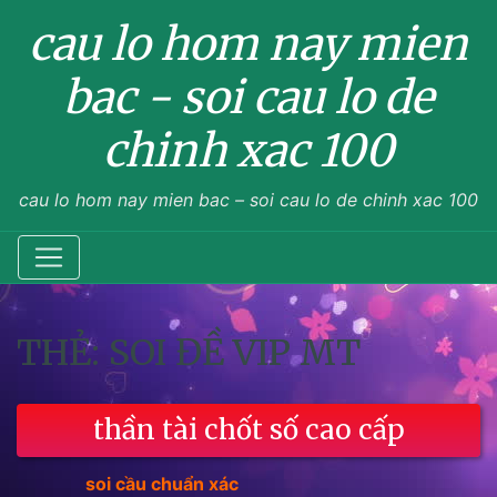
cau lo hom nay mien
bac - soi cau lo de
chinh xac 100
cau lo hom nay mien bac – soi cau lo de chinh xac 100
THẺ:
SOI ĐỀ VIP MT
thần tài chốt số cao cấp
soi cầu chuẩn xác