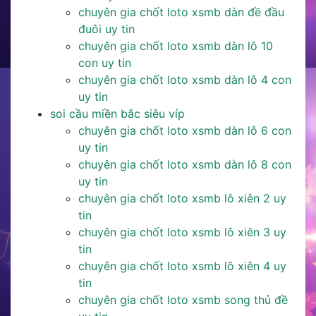
chuyên gia chốt loto xsmb dàn đề đầu
đuôi uy tin
chuyên gia chốt loto xsmb dàn lô 10
con uy tin
chuyên gia chốt loto xsmb dàn lô 4 con
uy tin
soi cầu miền bắc siêu víp
chuyên gia chốt loto xsmb dàn lô 6 con
uy tin
chuyên gia chốt loto xsmb dàn lô 8 con
uy tin
chuyên gia chốt loto xsmb lô xiên 2 uy
tin
chuyên gia chốt loto xsmb lô xiên 3 uy
tin
chuyên gia chốt loto xsmb lô xiên 4 uy
tin
chuyên gia chốt loto xsmb song thủ đề