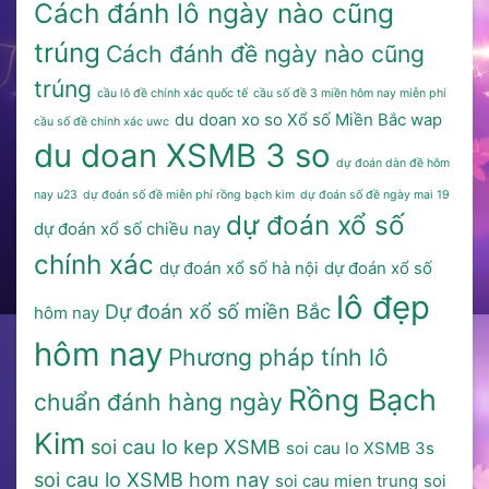
Cách đánh lô ngày nào cũng
trúng
Cách đánh đề ngày nào cũng
trúng
cầu lô đề chính xác quốc tế
cầu số đề 3 miền hôm nay miễn phí
du doan xo so Xổ số Miền Bắc wap
cầu số đề chính xác uwc
du doan XSMB 3 so
dự đoán dàn đề hôm
nay u23
dự đoán số đề miễn phí rồng bạch kim
dự đoán số đề ngày mai 19
dự đoán xổ số
dự đoán xổ số chiều nay
chính xác
dự đoán xổ số hà nội
dự đoán xổ số
lô đẹp
Dự đoán xổ số miền Bắc
hôm nay
hôm nay
Phương pháp tính lô
Rồng Bạch
chuẩn đánh hàng ngày
Kim
soi cau lo kep XSMB
soi cau lo XSMB 3s
soi cau lo XSMB hom nay
soi cau mien trung
soi