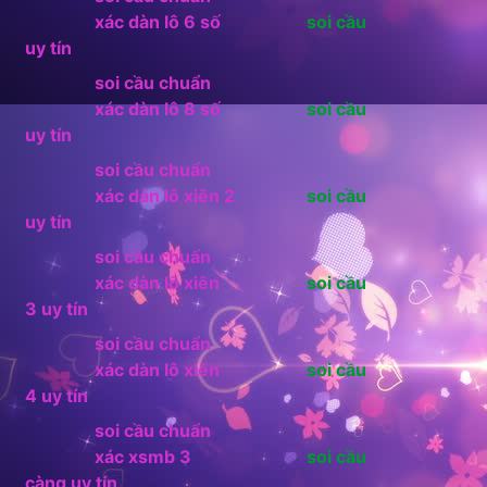
xác dàn lô 6 số
soi cầu
uy tín
soi cầu chuẩn
xác dàn lô 8 số
soi cầu
uy tín
soi cầu chuẩn
xác dàn lô xiên 2
soi cầu
uy tín
soi cầu chuẩn
xác dàn lô xiên
soi cầu
3 uy tín
soi cầu chuẩn
xác dàn lô xiên
soi cầu
4 uy tín
soi cầu chuẩn
xác xsmb 3
soi cầu
càng uy tín