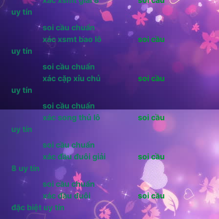
xác xsmt giải 8
soi cầu
uy tín
soi cầu chuẩn
xác xsmt bao lô
soi cầu
uy tín
soi cầu chuẩn
xác cặp xỉu chủ
soi cầu
uy tín
soi cầu chuẩn
xác song thủ lô
soi cầu
uy tín
soi cầu chuẩn
xác đầu đuôi giải
soi cầu
8 uy tín
soi cầu chuẩn
xác đầu đuôi
soi cầu
đặc biệt uy tín