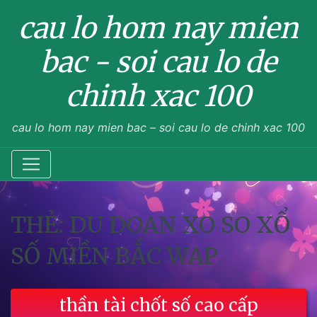
cau lo hom nay mien
bac - soi cau lo de
chinh xac 100
cau lo hom nay mien bac – soi cau lo de chinh xac 100
THẺ:
DU DOAN XO SO XỔ
SỐ MIỀN BẮC WAP
thần tài chốt số cao cấp