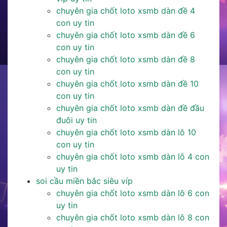
chuyên gia chốt loto xsmb dàn đề 4
con uy tin
chuyên gia chốt loto xsmb dàn đề 6
con uy tin
chuyên gia chốt loto xsmb dàn đề 8
con uy tin
chuyên gia chốt loto xsmb dàn đề 10
con uy tin
chuyên gia chốt loto xsmb dàn đề đầu
đuôi uy tin
chuyên gia chốt loto xsmb dàn lô 10
con uy tin
chuyên gia chốt loto xsmb dàn lô 4 con
uy tin
soi cầu miền bắc siêu víp
chuyên gia chốt loto xsmb dàn lô 6 con
uy tin
chuyên gia chốt loto xsmb dàn lô 8 con