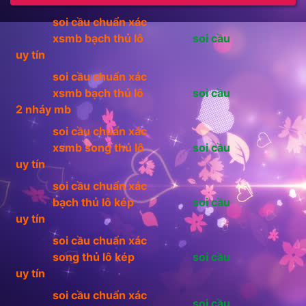
soi cầu chuẩn xác
xsmb bạch thủ lô
soi cầu
uy tín
soi cầu chuẩn xác
xsmb bạch thủ lô
soi cầu
2 nháy mb
soi cầu chuẩn xác
xsmb song thủ lô
soi cầu
uy tín
soi cầu chuẩn xác
bạch thủ lô kép
soi cầu
uy tín
soi cầu chuẩn xác
song thủ lô kép
soi cầu
uy tín
soi cầu chuẩn xác
soi cầu