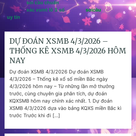
soi cầu chuẩn
xác xsmt lô 3 số
soicầu
uy tín
DỰ ĐOÁN XSMB 4/3/2026 –
THỐNG KÊ XSMB 4/3/2026 HÔM
NAY
Dự đoán XSMB 4/3/2026 Dự đoán XSMB
4/3/2026 – Thống kê xổ số miền Bắc ngày
4/3/2026 hôm nay – Từ những lần mở thưởng
trước, cùng chuyên gia phân tích, dự đoán
KQXSMB hôm nay chính xác nhất. 1. Dự đoán
XSMB 4/3/2026 dựa vào bảng KQXS miền Bắc kì
trước Trước khi đi […]