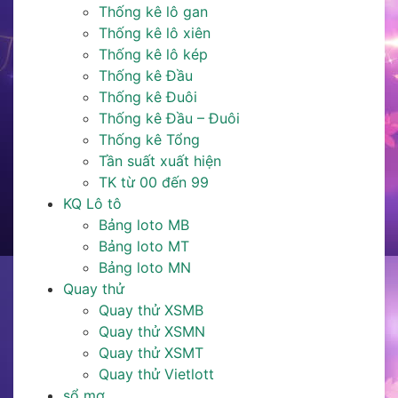
Thống kê lô gan
Thống kê lô xiên
Thống kê lô kép
Thống kê Đầu
Thống kê Đuôi
Thống kê Đầu – Đuôi
Thống kê Tổng
Tần suất xuất hiện
TK từ 00 đến 99
KQ Lô tô
Bảng loto MB
Bảng loto MT
Bảng loto MN
Quay thử
Quay thử XSMB
Quay thử XSMN
Quay thử XSMT
Quay thử Vietlott
sổ mơ