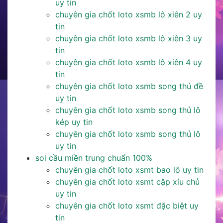
uy tin
chuyên gia chốt loto xsmb lô xiên 2 uy
tin
chuyên gia chốt loto xsmb lô xiên 3 uy
tin
chuyên gia chốt loto xsmb lô xiên 4 uy
tin
chuyên gia chốt loto xsmb song thủ đề
uy tin
chuyên gia chốt loto xsmb song thủ lô
kép uy tin
chuyên gia chốt loto xsmb song thủ lô
uy tin
soi cầu miền trung chuẩn 100%
chuyên gia chốt loto xsmt bao lô uy tin
chuyên gia chốt loto xsmt cặp xíu chủ
uy tin
chuyên gia chốt loto xsmt đặc biệt uy
tin