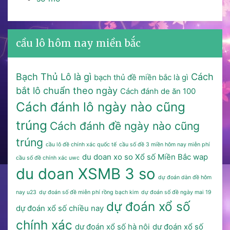
cầu lô hôm nay miền bắc
Bạch Thủ Lô là gì
Cách
bạch thủ đề miền bắc là gì
bắt lô chuẩn theo ngày
Cách đánh de ăn 100
Cách đánh lô ngày nào cũng
trúng
Cách đánh đề ngày nào cũng
trúng
cầu lô đề chính xác quốc tế
cầu số đề 3 miền hôm nay miễn phí
du doan xo so Xổ số Miền Bắc wap
cầu số đề chính xác uwc
du doan XSMB 3 so
dự đoán dàn đề hôm
nay u23
dự đoán số đề miễn phí rồng bạch kim
dự đoán số đề ngày mai 19
dự đoán xổ số
dự đoán xổ số chiều nay
chính xác
dự đoán xổ số hà nội
dự đoán xổ số