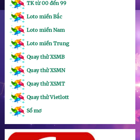
TK từ 00 đến 99
Loto miền Bắc
Loto miền Nam
Loto miền Trung
Quay thử XSMB
Quay thử XSMN
Quay thử XSMT
Quay thử Vietlott
Sổ mơ