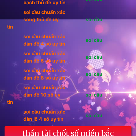
bạch thủ đề uy tín
soi cầu chuẩn xác
song thủ đề uy
soi cầu
tín
soi cầu chuẩn xác
soi cầu
dàn đề 4 số uy tín
soi cầu chuẩn xác
soi cầu
dàn đề 6 số uy tín
soi cầu chuẩn xác
soi cầu
dàn đề 8 số uy tín
soi cầu chuẩn xác
dàn đề 10 số uy
soi cầu
tín
soi cầu chuẩn xác
soi cầu
dàn lô 4 số uy tín
thần tài chốt số miền bắc