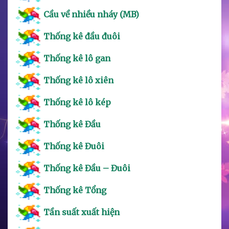
Cầu về nhiều nháy (MB)
Thống kê đầu đuôi
Thống kê lô gan
Thống kê lô xiên
Thống kê lô kép
Thống kê Đầu
Thống kê Đuôi
Thống kê Đầu – Đuôi
Thống kê Tổng
Tần suất xuất hiện