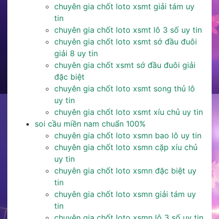
chuyên gia chốt loto xsmt giải tám uy
tin
chuyên gia chốt loto xsmt lô 3 số uy tin
chuyên gia chốt loto xsmt sớ đầu đuôi
giải 8 uy tin
chuyên gia chốt xsmt sớ đầu đuôi giải
đặc biệt
chuyên gia chốt loto xsmt song thủ lô
uy tin
chuyên gia chốt loto xsmt xíu chủ uy tin
soi cầu miền nam chuẩn 100%
chuyên gia chốt loto xsmn bao lô uy tin
chuyên gia chốt loto xsmn cặp xíu chủ
uy tin
chuyên gia chốt loto xsmn đặc biệt uy
tin
chuyên gia chốt loto xsmn giải tám uy
tin
chuyên gia chốt loto xsmn lô 3 số uy tin