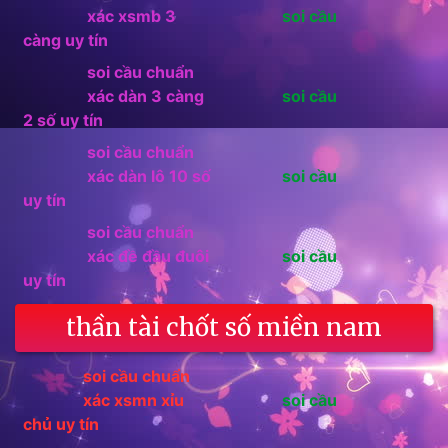
xác xsmb 3
soi cầu
càng uy tín
soi cầu chuẩn
xác dàn 3 càng
soi cầu
2 số uy tín
soi cầu chuẩn
xác dàn lô 10 số
soi cầu
uy tín
soi cầu chuẩn
xác đề đầu đuôi
soi cầu
uy tín
thần tài chốt số miền nam
soi cầu chuẩn
xác xsmn xỉu
soi cầu
chủ uy tín