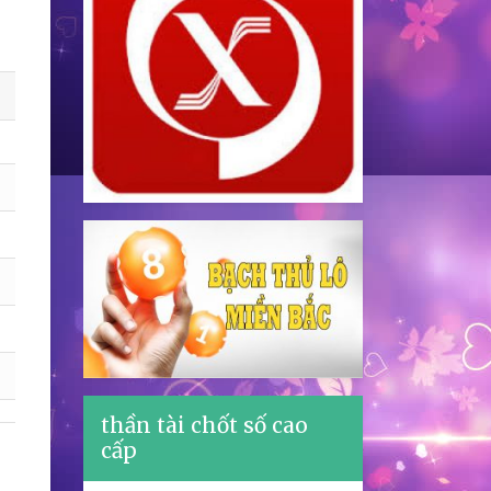
thần tài chốt số cao
cấp