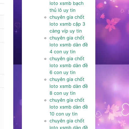
loto xsmb bạch
thủ lô uy tin
chuyên gia chốt
loto xsmb cặp 3
càng víp uy tin
chuyên gia chốt
loto xsmb dàn đề
4 con uy tin
chuyên gia chốt
loto xsmb dàn đề
6 con uy tin
chuyên gia chốt
loto xsmb dàn đề
8 con uy tin
chuyên gia chốt
loto xsmb dàn đề
10 con uy tin
chuyên gia chốt
loto xsmb dàn đề