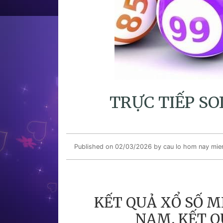
TRỰC TIẾP SO
Published on 02/03/2026
by cau lo hom nay mien
KẾT QUẢ XỔ SỐ M
NAM, KẾT 