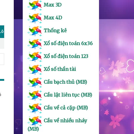
Max 3D
Max 4D
Thống kê
Xổ số điện toán 6x36
Xổ số điện toán 123
Xổ số thần tài
Cầu bạch thủ (MB)
Cầu lật liên tục (MB)
Cầu về cả cặp (MB)
Cầu về nhiều nháy
(MB)