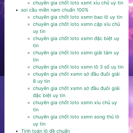
chuyên gia chốt loto xsmt xíu chủ uy tin
soi cầu miền nam chuẩn 100%
chuyên gia chốt loto xsmn bao lô uy tin
chuyên gia chốt loto xsmn cặp xíu chủ
uy tin
chuyên gia chốt loto xsmn đặc biệt uy
tin
chuyên gia chốt loto xsmn giải tám uy
tin
chuyên gia chốt loto xsmn lô 3 số uy tin
chuyên gia chốt xsmn sớ đầu đuôi giải
8 uy tin
chuyên gia chốt xsmn sớ đầu đuôi giải
đặc biệt uy tin
chuyên gia chốt loto xsmn xíu chủ uy
tin
chuyên gia chốt loto xsmn song thủ lô
uy tin
Tính toán lô đề chuẩn