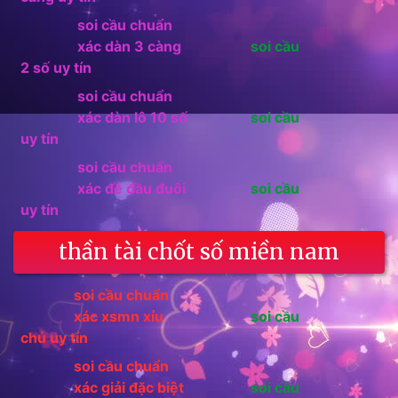
soi cầu chuẩn
xác dàn 3 càng
soi cầu
2 số uy tín
soi cầu chuẩn
xác dàn lô 10 số
soi cầu
uy tín
soi cầu chuẩn
xác đề đầu đuôi
soi cầu
uy tín
thần tài chốt số miền nam
soi cầu chuẩn
xác xsmn xỉu
soi cầu
chủ uy tín
soi cầu chuẩn
xác giải đặc biệt
soi cầu