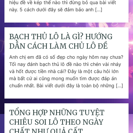
hiệu đề về kép thế nào thì đừng bỏ qua bài viết
này. 5 cách dưới đây sẽ đảm bảo anh […]
BẠCH THỦ LÔ LÀ GÌ? HƯỚNG
DẪN CÁCH LÀM CHỦ LÔ ĐỀ
Anh chị em đã có số đẹp cho ngày hôm nay chưa?
Tối nay đánh bạch thủ lô đề nào thì chén vài nháy
và hốt được tiền nhà cái? Đây là một câu hỏi lớn
mà bất cứ ai cũng mong muốn tìm được đáp án
chuẩn nhất. Bài viết dưới đây là toàn bộ những […]
TỔNG HỢP NHỮNG TUYỆT
CHIÊU SOI LÔ THEO NGÀY
CHẤT NHƯ QUẢ CẤT