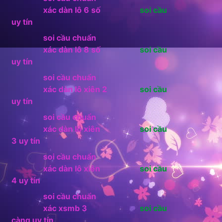
xác dàn lô 6 số
soi cầu
uy tín
soi cầu chuẩn
xác dàn lô 8 số
soi cầu
uy tín
soi cầu chuẩn
xác dàn lô xiên 2
soi cầu
uy tín
soi cầu chuẩn
xác dàn lô xiên
soi cầu
3 uy tín
soi cầu chuẩn
xác dàn lô xiên
soi cầu
4 uy tín
soi cầu chuẩn
xác xsmb 3
soi cầu
càng uy tín