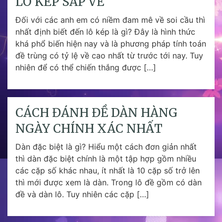
LÔ KÉP SẮP VỀ
Đối với các anh em có niềm đam mê về soi cầu thì
nhất định biết đến lô kép là gì? Đây là hình thức
khá phổ biến hiện nay và là phương pháp tính toán
đề trùng có tỷ lệ về cao nhất từ trước tới nay. Tuy
nhiên để có thể chiến thắng được […]
CÁCH ĐÁNH ĐỀ DÀN HÀNG
NGÀY CHÍNH XÁC NHẤT
Dàn đặc biệt là gì? Hiểu một cách đơn giản nhất
thì dàn đặc biệt chính là một tập hợp gồm nhiều
các cặp số khác nhau, ít nhất là 10 cặp số trở lên
thì mới được xem là dàn. Trong lô đề gồm có dàn
đề và dàn lô. Tuy nhiên các cặp […]