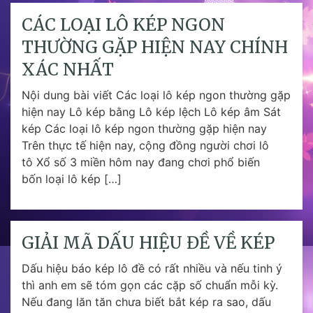
CÁC LOẠI LÔ KÉP NGON
THƯỜNG GẶP HIỆN NAY CHÍNH
XÁC NHẤT
Nội dung bài viết Các loại lô kép ngon thường gặp
hiện nay Lô kép bằng Lô kép lệch Lô kép âm Sát
kép Các loại lô kép ngon thường gặp hiện nay
Trên thực tế hiện nay, cộng đồng người chơi lô
tô Xổ số 3 miền hôm nay đang chơi phổ biến
bốn loại lô kép […]
GIẢI MÃ DẤU HIỆU ĐỀ VỀ KÉP
Dấu hiệu báo kép lô đề có rất nhiều và nếu tinh ý
thì anh em sẽ tóm gọn các cặp số chuẩn mỗi kỳ.
Nếu đang lăn tăn chưa biết bắt kép ra sao, dấu