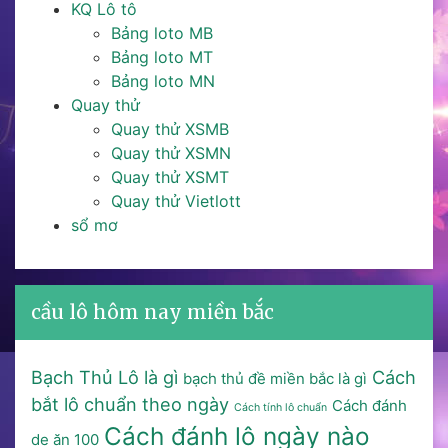
KQ Lô tô
Bảng loto MB
Bảng loto MT
Bảng loto MN
Quay thử
Quay thử XSMB
Quay thử XSMN
Quay thử XSMT
Quay thử Vietlott
sổ mơ
cầu lô hôm nay miền bắc
Bạch Thủ Lô là gì
Cách
bạch thủ đề miền bắc là gì
bắt lô chuẩn theo ngày
Cách đánh
Cách tính lô chuẩn
Cách đánh lô ngày nào
de ăn 100