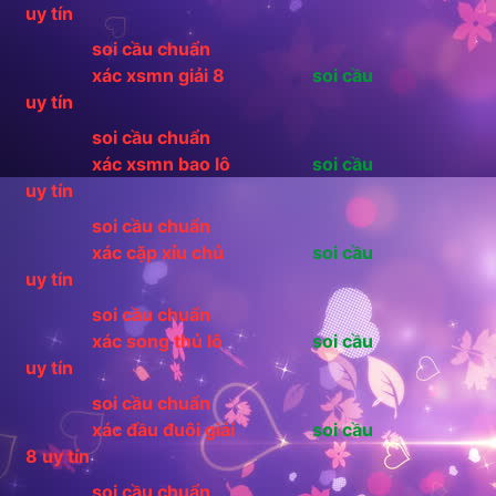
uy tín
soi cầu chuẩn
xác xsmn giải 8
soi cầu
uy tín
soi cầu chuẩn
xác xsmn bao lô
soi cầu
uy tín
soi cầu chuẩn
xác cặp xỉu chủ
soi cầu
uy tín
soi cầu chuẩn
xác song thủ lô
soi cầu
uy tín
soi cầu chuẩn
xác đầu đuôi giải
soi cầu
8 uy tín
soi cầu chuẩn