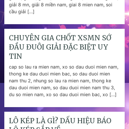
giải 8 mn, giải 8 miền nam, giai 8 mien nam, soi
cầu giải […]
CHUYÊN GIA CHỐT XSMN SỚ
ĐẦU ĐUÔI GIẢI ĐẶC BIỆT UY
TIN
cap so lau ra mien nam, xo so dau duoi mien nam,
thong ke dau duoi mien bac, so dau duoi mien
nam thu 2, nhung so lau ra mien nam, thong ke
dau duoi mien nam, so dau duoi mien nam thu 3,
du so mien nam, xo so dau duoi mien bac, xo […]
LÔ KÉP LÀ GÌ? DẤU HIỆU BÁO