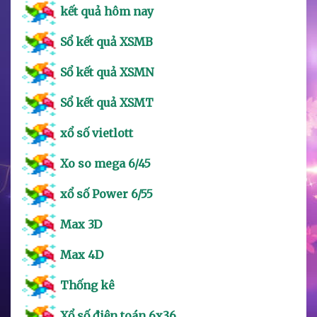
kết quả hôm nay
Sổ kết quả XSMB
Sổ kết quả XSMN
Sổ kết quả XSMT
xổ số vietlott
Xo so mega 6/45
xổ số Power 6/55
Max 3D
Max 4D
Thống kê
Xổ số điện toán 6x36