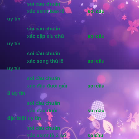
soi cầu chuẩn
xác xsmt bao lô
soi cầu
uy tín
soi cầu chuẩn
xác cặp xỉu chủ
soi cầu
uy tín
soi cầu chuẩn
xác song thủ lô
soi cầu
uy tín
soi cầu chuẩn
xác đầu đuôi giải
soi cầu
8 uy tín
soi cầu chuẩn
xác đầu đuôi
soi cầu
đặc biệt uy tín
soi cầu chuẩn
xác xsmt lô 3 số
soicầu