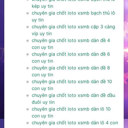
kép uy tin
chuyên gia chốt loto xsmb bạch thủ lô
uy tin
chuyên gia chốt loto xsmb cặp 3 càng
víp uy tin
chuyên gia chốt loto xsmb dàn đề 4
con uy tin
chuyên gia chốt loto xsmb dàn đề 6
con uy tin
chuyên gia chốt loto xsmb dàn đề 8
con uy tin
chuyên gia chốt loto xsmb dàn đề 10
con uy tin
chuyên gia chốt loto xsmb dàn đề đầu
đuôi uy tin
chuyên gia chốt loto xsmb dàn lô 10
con uy tin
chuyên gia chốt loto xsmb dàn lô 4 con