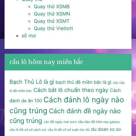
Quay thử XSMB
Quay thử XSMN
Quay thử XSMT
Quay thử Vietlott
sổ mơ
cầu lô hôm nay miền bắc
Bạch Thủ Lô là gì
bạch thủ đề miền bắc là gì
các cầu
Cách bắt lô chuẩn theo ngày
Cách
lô đề miền bắc
Cách đánh lô ngày nào
đánh de ăn 100
cũng trúng
Cách đánh đề ngày nào
cũng trúng
các đề ngày mai euro
cầu dàn đề hôm nay galaxy
du doan xo so
cầu lô đề xổ số cách soi
cầu lô đề xổ số xuân tóc đỏ