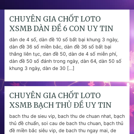
CHUYÊN GIA CHỐT LOTO
XSMB DÀN ĐỀ 6 CON UY TIN
dàn de 4 số, dàn đề 10 số bất bại khung 3 ngày,
dàn đề 36 số miền bắc, dàn đề 36 số bất bại
thắng liên tục, dan đề 50, dàn de 4 số miễn phí,
dàn đề 50 số đánh trong ngày, dàn 64, dàn 50 số
khung 3 ngày, dàn de 30 […]
CHUYÊN GIA CHỐT LOTO
XSMB BẠCH THỦ ĐỀ UY TIN
bach thu de sieu vip, bach thu de chuan nhat, bạch
thủ đề chuẩn, soi cau de bach thu chuan, bạch thủ
đề miền bắc siêu vip, de bach thu ngay mai, de