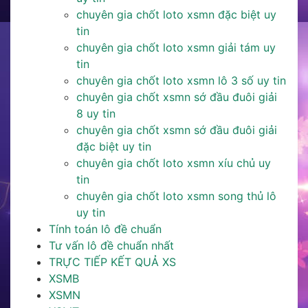
chuyên gia chốt loto xsmn đặc biệt uy
tin
chuyên gia chốt loto xsmn giải tám uy
tin
chuyên gia chốt loto xsmn lô 3 số uy tin
chuyên gia chốt xsmn sớ đầu đuôi giải
8 uy tin
chuyên gia chốt xsmn sớ đầu đuôi giải
đặc biệt uy tin
chuyên gia chốt loto xsmn xíu chủ uy
tin
chuyên gia chốt loto xsmn song thủ lô
uy tin
Tính toán lô đề chuẩn
Tư vấn lô đề chuẩn nhất
TRỰC TIẾP KẾT QUẢ XS
XSMB
XSMN