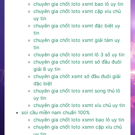
chuyên gia chốt loto xsmt bao lô uy tin
chuyên gia chốt loto xsmt cặp xíu chủ
uy tin
chuyên gia chốt loto xsmt đặc biệt uy
tin
chuyên gia chốt loto xsmt giải tám uy
tin
chuyên gia chốt loto xsmt lô 3 số uy tin
chuyên gia chốt loto xsmt sớ đầu đuôi
giải 8 uy tin
chuyên gia chốt xsmt sớ đầu đuôi giải
đặc biệt
chuyên gia chốt loto xsmt song thủ lô
uy tin
chuyên gia chốt loto xsmt xíu chủ uy tin
soi cầu miền nam chuẩn 100%
chuyên gia chốt loto xsmn bao lô uy tin
chuyên gia chốt loto xsmn cặp xíu chủ
uy tin