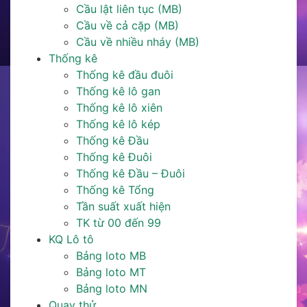
Cầu lật liên tục (MB)
Cầu về cả cặp (MB)
Cầu về nhiều nháy (MB)
Thống kê
Thống kê đầu đuôi
Thống kê lô gan
Thống kê lô xiên
Thống kê lô kép
Thống kê Đầu
Thống kê Đuôi
Thống kê Đầu – Đuôi
Thống kê Tổng
Tần suất xuất hiện
TK từ 00 đến 99
KQ Lô tô
Bảng loto MB
Bảng loto MT
Bảng loto MN
Quay thử