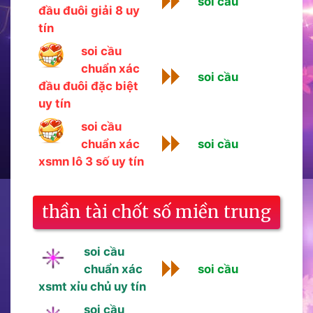
soi cầu
đầu đuôi giải 8 uy
tín
soi cầu
chuẩn xác
soi cầu
đầu đuôi đặc biệt
uy tín
soi cầu
chuẩn xác
soi cầu
xsmn lô 3 số uy tín
thần tài chốt số miền trung
soi cầu
chuẩn xác
soi cầu
xsmt xỉu chủ uy tín
soi cầu