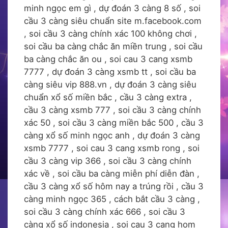
minh ngọc em gì , dự đoán 3 càng 8 số , soi
cầu 3 càng siêu chuẩn site m.facebook.com
, soi cầu 3 càng chính xác 100 không chơi ,
soi cầu ba càng chắc ăn miền trung , soi cầu
ba càng chắc ăn ou , soi cau 3 cang xsmb
7777 , dự đoán 3 càng xsmb tt , soi cầu ba
càng siêu vip 888.vn , dự đoán 3 càng siêu
chuẩn xổ số miền bắc , cầu 3 càng extra ,
cầu 3 càng xsmb 777 , soi cầu 3 càng chính
xác 50 , soi cầu 3 càng miền bắc 500 , cầu 3
càng xổ số minh ngọc anh , dự đoán 3 càng
xsmb 7777 , soi cau 3 cang xsmb rong , soi
cầu 3 càng vip 366 , soi cầu 3 càng chính
xác về , soi cầu ba càng miễn phí diễn đàn ,
cầu 3 càng xổ số hôm nay a trúng rồi , cầu 3
càng minh ngọc 365 , cách bắt cầu 3 càng ,
soi cầu 3 càng chính xác 666 , soi cầu 3
càng xổ số indonesia , soi cau 3 cang hom