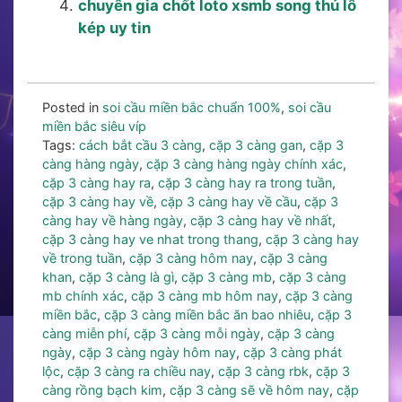
chuyên gia chốt loto xsmb song thủ lô
kép uy tin
Posted in
soi cầu miền bắc chuẩn 100%
,
soi cầu
miền bắc siêu víp
Tags:
cách bắt cầu 3 càng
,
cặp 3 càng gan
,
cặp 3
càng hàng ngày
,
cặp 3 càng hàng ngày chính xác
,
cặp 3 càng hay ra
,
cặp 3 càng hay ra trong tuần
,
cặp 3 càng hay về
,
cặp 3 càng hay về cầu
,
cặp 3
càng hay về hàng ngày
,
cặp 3 càng hay về nhất
,
cặp 3 càng hay ve nhat trong thang
,
cặp 3 càng hay
về trong tuần
,
cặp 3 càng hôm nay
,
cặp 3 càng
khan
,
cặp 3 càng là gì
,
cặp 3 càng mb
,
cặp 3 càng
mb chính xác
,
cặp 3 càng mb hôm nay
,
cặp 3 càng
miền bắc
,
cặp 3 càng miền bắc ăn bao nhiêu
,
cặp 3
càng miễn phí
,
cặp 3 càng mỗi ngày
,
cặp 3 càng
ngày
,
cặp 3 càng ngày hôm nay
,
cặp 3 càng phát
lộc
,
cặp 3 càng ra chiều nay
,
cặp 3 càng rbk
,
cặp 3
càng rồng bạch kim
,
cặp 3 càng sẽ về hôm nay
,
cặp