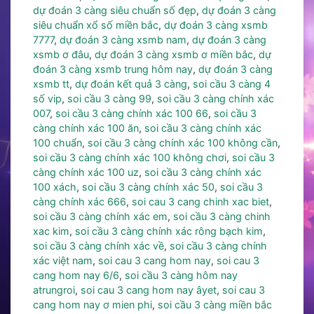
dự đoán 3 càng siêu chuẩn số đẹp
,
dự đoán 3 càng
siêu chuẩn xổ số miền bắc
,
dự đoán 3 càng xsmb
7777
,
dự đoán 3 càng xsmb nam
,
dự đoán 3 càng
xsmb ơ đâu
,
dự đoán 3 càng xsmb ơ miền bắc
,
dự
đoán 3 càng xsmb trung hôm nay
,
dự đoán 3 càng
xsmb tt
,
dự đoán kết quả 3 càng
,
soi cầu 3 càng 4
số vip
,
soi cầu 3 càng 99
,
soi cầu 3 càng chính xác
007
,
soi cầu 3 càng chính xác 100 66
,
soi cầu 3
càng chính xác 100 ăn
,
soi cầu 3 càng chính xác
100 chuẩn
,
soi cầu 3 càng chính xác 100 không cần
,
soi cầu 3 càng chính xác 100 không chơi
,
soi cầu 3
càng chính xác 100 uz
,
soi cầu 3 càng chính xác
100 xách
,
soi cầu 3 càng chính xác 50
,
soi cầu 3
càng chính xác 666
,
soi cau 3 cang chinh xac biet
,
soi cầu 3 càng chính xác em
,
soi cầu 3 càng chinh
xac kim
,
soi cầu 3 càng chính xác rông bạch kim
,
soi cầu 3 càng chính xác về
,
soi cầu 3 càng chính
xác việt nam
,
soi cau 3 cang hom nay
,
soi cau 3
cang hom nay 6/6
,
soi cầu 3 càng hôm nay
atrungroi
,
soi cau 3 cang hom nay âyet
,
soi cau 3
cang hom nay ơ mien phi
,
soi cầu 3 càng miền bắc