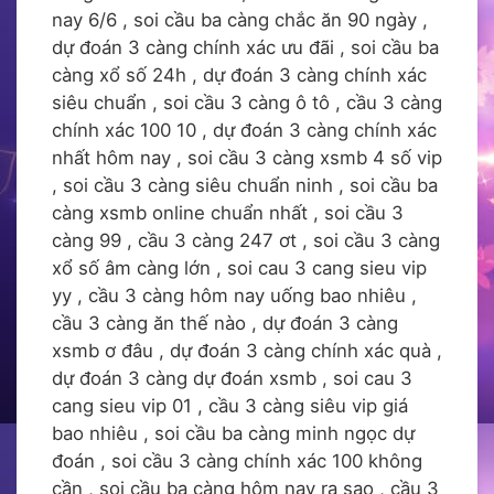
nay 6/6 , soi cầu ba càng chắc ăn 90 ngày ,
dự đoán 3 càng chính xác ưu đãi , soi cầu ba
càng xổ số 24h , dự đoán 3 càng chính xác
siêu chuẩn , soi cầu 3 càng ô tô , cầu 3 càng
chính xác 100 10 , dự đoán 3 càng chính xác
nhất hôm nay , soi cầu 3 càng xsmb 4 số vip
, soi cầu 3 càng siêu chuẩn ninh , soi cầu ba
càng xsmb online chuẩn nhất , soi cầu 3
càng 99 , cầu 3 càng 247 ơt , soi cầu 3 càng
xổ số âm càng lớn , soi cau 3 cang sieu vip
yy , cầu 3 càng hôm nay uống bao nhiêu ,
cầu 3 càng ăn thế nào , dự đoán 3 càng
xsmb ơ đâu , dự đoán 3 càng chính xác quà ,
dự đoán 3 càng dự đoán xsmb , soi cau 3
cang sieu vip 01 , cầu 3 càng siêu vip giá
bao nhiêu , soi cầu ba càng minh ngọc dự
đoán , soi cầu 3 càng chính xác 100 không
cần , soi cầu ba càng hôm nay ra sao , cầu 3