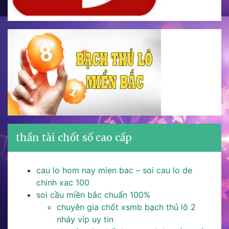
thần tài chốt số cao cấp
cau lo hom nay mien bac – soi cau lo de
chinh xac 100
soi cầu miền bắc chuẩn 100%
chuyên gia chốt xsmb bạch thủ lô 2
nháy víp uy tin