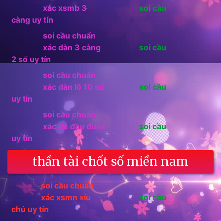
xác xsmb 3
soi cầu
càng uy tín
soi cầu chuẩn
xác dàn 3 càng
soi cầu
2 số uy tín
soi cầu chuẩn
xác dàn lô 10 số
soi cầu
uy tín
soi cầu chuẩn
xác đề đầu đuôi
soi cầu
uy tín
thần tài chốt số miền nam
soi cầu chuẩn
xác xsmn xỉu
soi cầu
chủ uy tín