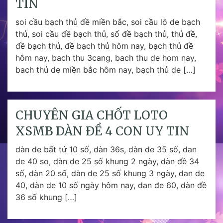
TIN
soi cầu bạch thủ đề miền bắc, soi cầu lô de bạch
thủ, soi cầu đề bạch thủ, số đề bạch thủ, thủ đề,
đề bạch thủ, đề bạch thủ hôm nay, bạch thủ đề
hôm nay, bach thu 3cang, bach thu de hom nay,
bach thủ de miền bắc hôm nay, bạch thủ de […]
CHUYÊN GIA CHỐT LOTO
XSMB DÀN ĐỀ 4 CON UY TIN
dàn de bất tử 10 số, dàn 36s, dàn de 35 số, dan
de 40 so, dàn de 25 số khung 2 ngày, dàn đề 34
số, dàn 20 số, dàn de 25 số khung 3 ngày, dan de
40, dàn de 10 số ngày hôm nay, dan đe 60, dàn đề
36 số khung […]