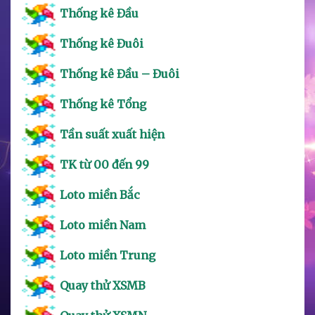
Thống kê Đầu
Thống kê Đuôi
Thống kê Đầu – Đuôi
Thống kê Tổng
Tần suất xuất hiện
TK từ 00 đến 99
Loto miền Bắc
Loto miền Nam
Loto miền Trung
Quay thử XSMB