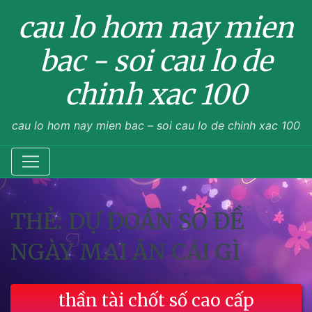
cau lo hom nay mien
bac - soi cau lo de
chinh xac 100
cau lo hom nay mien bac – soi cau lo de chinh xac 100
THẺ:
DỰ ĐOÁN SỐ ĐỀ
NGÀY MAI ĂN CÁI GÌ
thần tài chốt số cao cấp