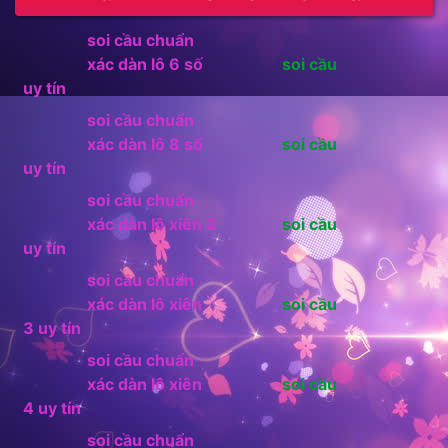
soi cầu chuẩn
xác dàn lô 6 số
soi cầu
uy tín
soi cầu chuẩn
xác dàn lô 8 số
soi cầu
uy tín
soi cầu chuẩn
xác dàn lô xiên 2
soi cầu
uy tín
soi cầu chuẩn
xác dàn lô xiên
soi cầu
3 uy tín
soi cầu chuẩn
xác dàn lô xiên
soi cầu
4 uy tín
soi cầu chuẩn