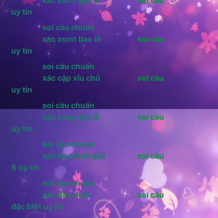
xác xsmt giải 8
soi cầu
uy tín
soi cầu chuẩn
xác xsmt bao lô
soi cầu
uy tín
soi cầu chuẩn
xác cặp xỉu chủ
soi cầu
uy tín
soi cầu chuẩn
xác song thủ lô
soi cầu
uy tín
soi cầu chuẩn
xác đầu đuôi giải
soi cầu
8 uy tín
soi cầu chuẩn
xác đầu đuôi
soi cầu
đặc biệt uy tín