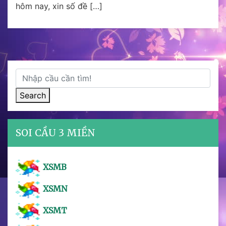
hôm nay, xin số đề […]
Search
SOI CẦU 3 MIỀN
XSMB
XSMN
XSMT