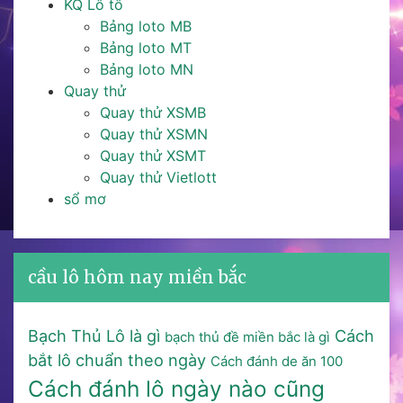
KQ Lô tô
Bảng loto MB
Bảng loto MT
Bảng loto MN
Quay thử
Quay thử XSMB
Quay thử XSMN
Quay thử XSMT
Quay thử Vietlott
sổ mơ
cầu lô hôm nay miền bắc
Bạch Thủ Lô là gì
Cách
bạch thủ đề miền bắc là gì
bắt lô chuẩn theo ngày
Cách đánh de ăn 100
Cách đánh lô ngày nào cũng