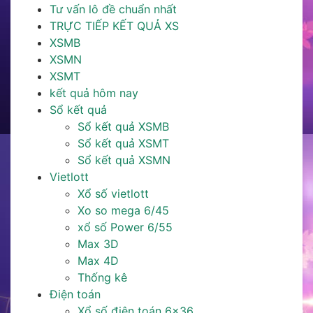
Tư vấn lô đề chuẩn nhất
TRỰC TIẾP KẾT QUẢ XS
XSMB
XSMN
XSMT
kết quả hôm nay
Sổ kết quả
Sổ kết quả XSMB
Sổ kết quả XSMT
Sổ kết quả XSMN
Vietlott
Xổ số vietlott
Xo so mega 6/45
xổ số Power 6/55
Max 3D
Max 4D
Thống kê
Điện toán
Xổ số điện toán 6×36