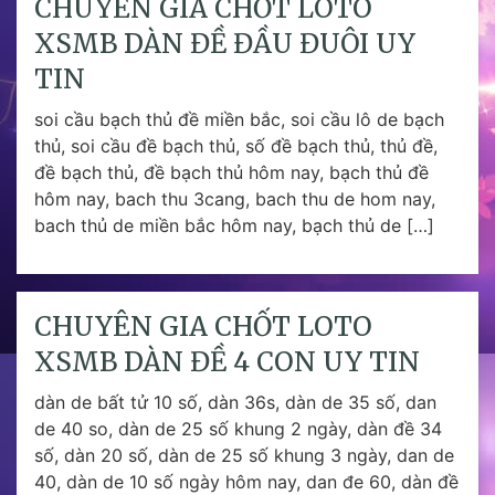
CHUYÊN GIA CHỐT LOTO
XSMB DÀN ĐỀ ĐẦU ĐUÔI UY
TIN
soi cầu bạch thủ đề miền bắc, soi cầu lô de bạch
thủ, soi cầu đề bạch thủ, số đề bạch thủ, thủ đề,
đề bạch thủ, đề bạch thủ hôm nay, bạch thủ đề
hôm nay, bach thu 3cang, bach thu de hom nay,
bach thủ de miền bắc hôm nay, bạch thủ de […]
CHUYÊN GIA CHỐT LOTO
XSMB DÀN ĐỀ 4 CON UY TIN
dàn de bất tử 10 số, dàn 36s, dàn de 35 số, dan
de 40 so, dàn de 25 số khung 2 ngày, dàn đề 34
số, dàn 20 số, dàn de 25 số khung 3 ngày, dan de
40, dàn de 10 số ngày hôm nay, dan đe 60, dàn đề