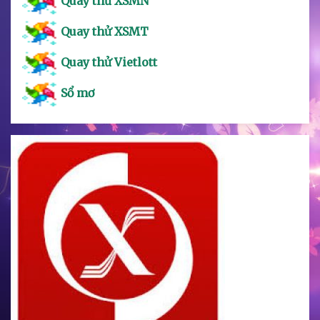
Quay thử XSMN
Quay thử XSMT
Quay thử Vietlott
Sổ mơ