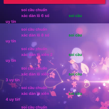
soi cầu chuẩn
xác dàn lô 6 số
soi cầu
uy tín
soi cầu chuẩn
xác dàn lô 8 số
soi cầu
uy tín
soi cầu chuẩn
xác dàn lô xiên 2
soi cầu
uy tín
soi cầu chuẩn
xác dàn lô xiên
soi cầu
3 uy tín
soi cầu chuẩn
xác dàn lô xiên
soi cầu
4 uy tín
soi cầu chuẩn