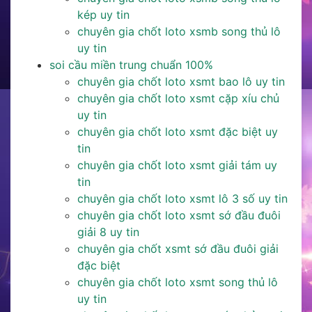
kép uy tin
chuyên gia chốt loto xsmb song thủ lô
uy tin
soi cầu miền trung chuẩn 100%
chuyên gia chốt loto xsmt bao lô uy tin
chuyên gia chốt loto xsmt cặp xíu chủ
uy tin
chuyên gia chốt loto xsmt đặc biệt uy
tin
chuyên gia chốt loto xsmt giải tám uy
tin
chuyên gia chốt loto xsmt lô 3 số uy tin
chuyên gia chốt loto xsmt sớ đầu đuôi
giải 8 uy tin
chuyên gia chốt xsmt sớ đầu đuôi giải
đặc biệt
chuyên gia chốt loto xsmt song thủ lô
uy tin