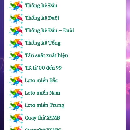
Thống kê Đầu
Thống kê Đuôi
Thống kê Đầu – Đuôi
Thống kê Tổng
Tần suất xuất hiện
TK từ 00 đến 99
Loto miền Bắc
Loto miền Nam
Loto miền Trung
Quay thử XSMB