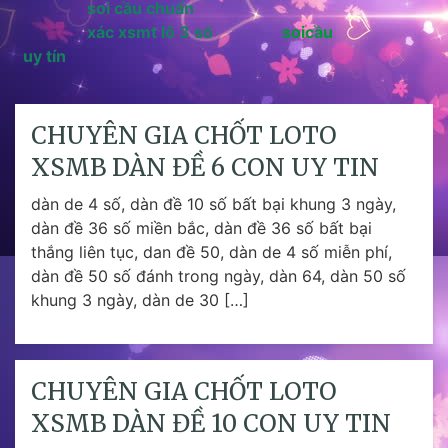
soi cầu chuẩn
xác xsmt lô 3 số
soicầu
uy tín
CHUYÊN GIA CHỐT LOTO
XSMB DÀN ĐỀ 6 CON UY TIN
dàn de 4 số, dàn đề 10 số bất bại khung 3 ngày,
dàn đề 36 số miền bắc, dàn đề 36 số bất bại
thắng liên tục, dan đề 50, dàn de 4 số miễn phí,
dàn đề 50 số đánh trong ngày, dàn 64, dàn 50 số
khung 3 ngày, dàn de 30 […]
CHUYÊN GIA CHỐT LOTO
XSMB DÀN ĐỀ 10 CON UY TIN