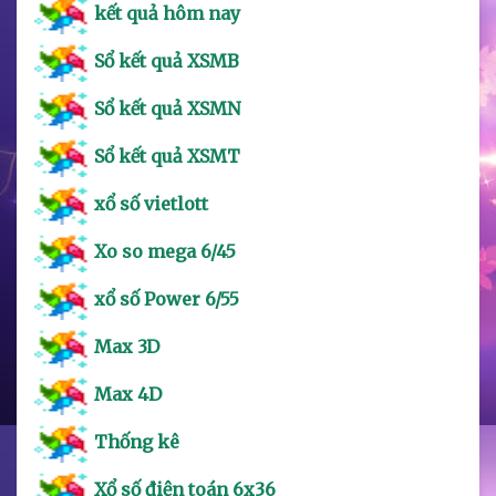
kết quả hôm nay
Sổ kết quả XSMB
Sổ kết quả XSMN
Sổ kết quả XSMT
xổ số vietlott
Xo so mega 6/45
xổ số Power 6/55
Max 3D
Max 4D
Thống kê
Xổ số điện toán 6x36