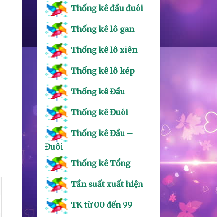
Thống kê đầu đuôi
Thống kê lô gan
Thống kê lô xiên
Thống kê lô kép
Thống kê Đầu
Thống kê Đuôi
Thống kê Đầu –
Đuôi
Thống kê Tổng
Tần suất xuất hiện
TK từ 00 đến 99