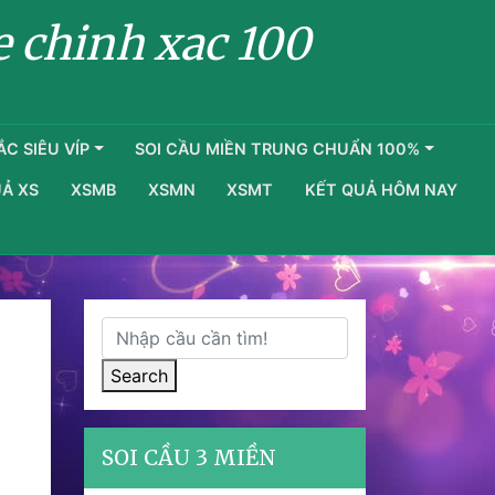
e chinh xac 100
ẮC SIÊU VÍP
SOI CẦU MIỀN TRUNG CHUẨN 100%
UẢ XS
XSMB
XSMN
XSMT
KẾT QUẢ HÔM NAY
Search
SOI CẦU 3 MIỀN