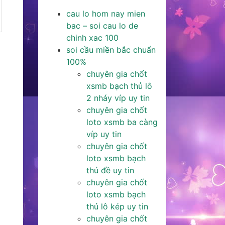
cau lo hom nay mien
bac – soi cau lo de
chinh xac 100
soi cầu miền bắc chuẩn
100%
chuyên gia chốt
xsmb bạch thủ lô
2 nháy víp uy tin
chuyên gia chốt
loto xsmb ba càng
víp uy tin
chuyên gia chốt
loto xsmb bạch
thủ đề uy tin
chuyên gia chốt
loto xsmb bạch
thủ lô kép uy tin
chuyên gia chốt