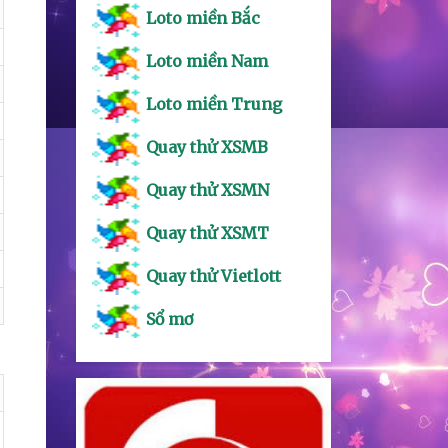
Loto miền Bắc
Loto miền Nam
Loto miền Trung
Quay thử XSMB
Quay thử XSMN
Quay thử XSMT
Quay thử Vietlott
Sổ mơ