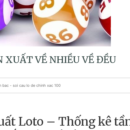
 XUẤT VỀ NHIỀU VỀ ĐỀU
 bac - soi cau lo de chinh xac 100
uất Loto – Thống kê tầ