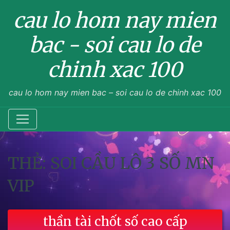
cau lo hom nay mien
bac - soi cau lo de
chinh xac 100
cau lo hom nay mien bac – soi cau lo de chinh xac 100
THẺ:
SOI CẦU LÔ 3 SỐ MN
VIP
thần tài chốt số cao cấp