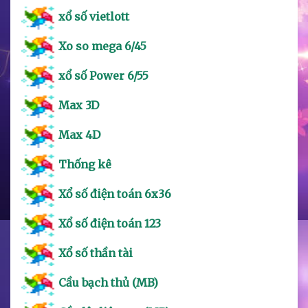
xổ số vietlott
Xo so mega 6/45
xổ số Power 6/55
Max 3D
Max 4D
Thống kê
Xổ số điện toán 6x36
Xổ số điện toán 123
Xổ số thần tài
Cầu bạch thủ (MB)