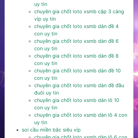
uy tin
chuyên gia chốt loto xsmb cặp 3 càng
víp uy tin
chuyên gia chốt loto xsmb dàn đề 4
con uy tin
chuyên gia chốt loto xsmb dàn đề 6
con uy tin
chuyên gia chốt loto xsmb dàn đề 8
con uy tin
chuyên gia chốt loto xsmb dàn đề 10
con uy tin
chuyên gia chốt loto xsmb dàn đề đầu
đuôi uy tin
chuyên gia chốt loto xsmb dàn lô 10
con uy tin
chuyên gia chốt loto xsmb dàn lô 4 con
uy tin
soi cầu miền bắc siêu víp
chuyên gia chốt loto xsmb dàn lô 6 con