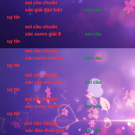
soi cầu chuẩn
xác giải đặc biệt
soi cầu
uy tín
soi cầu chuẩn
xác xsmn giải 8
soi cầu
uy tín
soi cầu chuẩn
xác xsmn bao lô
soi cầu
uy tín
soi cầu chuẩn
xác cặp xỉu chủ
soi cầu
uy tín
soi cầu chuẩn
xác song thủ lô
soi cầu
uy tín
soi cầu chuẩn
xác đầu đuôi giải
soi cầu