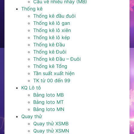
Cầu về nhiều nháy (MB)
Thống kê
Thống kê đầu đuôi
Thống kê lô gan
Thống kê lô xiên
Thống kê lô kép
Thống kê Đầu
Thống kê Đuôi
Thống kê Đầu – Đuôi
Thống kê Tổng
Tần suất xuất hiện
TK từ 00 đến 99
KQ Lô tô
Bảng loto MB
Bảng loto MT
Bảng loto MN
Quay thử
Quay thử XSMB
Quay thử XSMN