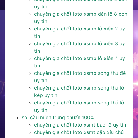
uy tin
chuyên gia chốt loto xsmb dàn lô 8 con
uy tin
chuyên gia chốt loto xsmb lô xiên 2 uy
tin
chuyên gia chốt loto xsmb lô xiên 3 uy
tin
chuyên gia chốt loto xsmb lô xiên 4 uy
tin
chuyên gia chốt loto xsmb song thủ đề
uy tin
chuyên gia chốt loto xsmb song thủ lô
kép uy tin
chuyên gia chốt loto xsmb song thủ lô
uy tin
soi cầu miền trung chuẩn 100%
chuyên gia chốt loto xsmt bao lô uy tin
chuyên gia chốt loto xsmt cặp xíu chủ