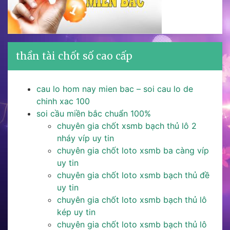
thần tài chốt số cao cấp
cau lo hom nay mien bac – soi cau lo de
chinh xac 100
soi cầu miền bắc chuẩn 100%
chuyên gia chốt xsmb bạch thủ lô 2
nháy víp uy tin
chuyên gia chốt loto xsmb ba càng víp
uy tin
chuyên gia chốt loto xsmb bạch thủ đề
uy tin
chuyên gia chốt loto xsmb bạch thủ lô
kép uy tin
chuyên gia chốt loto xsmb bạch thủ lô