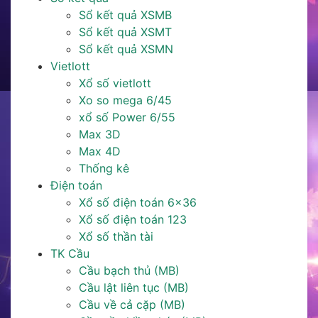
Sổ kết quả XSMB
Sổ kết quả XSMT
Sổ kết quả XSMN
Vietlott
Xổ số vietlott
Xo so mega 6/45
xổ số Power 6/55
Max 3D
Max 4D
Thống kê
Điện toán
Xổ số điện toán 6×36
Xổ số điện toán 123
Xổ số thần tài
TK Cầu
Cầu bạch thủ (MB)
Cầu lật liên tục (MB)
Cầu về cả cặp (MB)