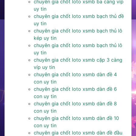
chuyên gia chốt loto xsmb ba càng víp
uy tin
chuyên gia chốt loto xsmb bạch thủ đề
uy tin
chuyên gia chốt loto xsmb bạch thủ lô
kép uy tin
chuyên gia chốt loto xsmb bạch thủ lô
uy tin
chuyên gia chốt loto xsmb cặp 3 càng
víp uy tin
chuyên gia chốt loto xsmb dàn đề 4
con uy tin
chuyên gia chốt loto xsmb dàn đề 6
con uy tin
chuyên gia chốt loto xsmb dàn đề 8
con uy tin
chuyên gia chốt loto xsmb dàn đề 10
con uy tin
chuyên gia chốt loto xsmb dàn đề đầu