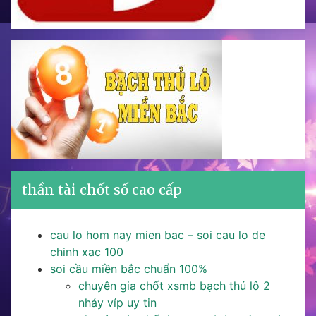
thần tài chốt số cao cấp
cau lo hom nay mien bac – soi cau lo de
chinh xac 100
soi cầu miền bắc chuẩn 100%
chuyên gia chốt xsmb bạch thủ lô 2
nháy víp uy tin