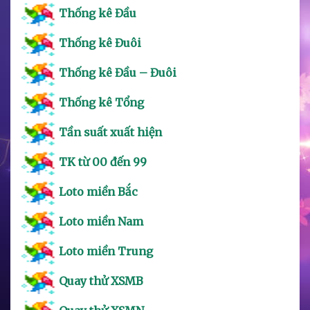
Thống kê Đầu
Thống kê Đuôi
Thống kê Đầu – Đuôi
Thống kê Tổng
Tần suất xuất hiện
TK từ 00 đến 99
Loto miền Bắc
Loto miền Nam
Loto miền Trung
Quay thử XSMB