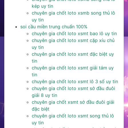
kép uy tin
chuyên gia chốt loto xsmb song thủ lô
uy tin
soi cầu miền trung chuẩn 100%
chuyên gia chốt loto xsmt bao lô uy tin
chuyên gia chốt loto xsmt cặp xíu chủ
uy tin
chuyên gia chốt loto xsmt đặc biệt uy
tin
chuyên gia chốt loto xsmt giải tám uy
tin
chuyên gia chốt loto xsmt lô 3 số uy tin
chuyên gia chốt loto xsmt sớ đầu đuôi
giải 8 uy tin
chuyên gia chốt xsmt sớ đầu đuôi giải
đặc biệt
chuyên gia chốt loto xsmt song thủ lô
uy tin