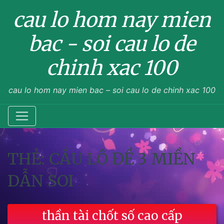
cau lo hom nay mien
bac - soi cau lo de
chinh xac 100
cau lo hom nay mien bac – soi cau lo de chinh xac 100
THẺ:
CẦU LÔ ĐỀ 3 MIỀN
DẪN SOI
thần tài chốt số cao cấp