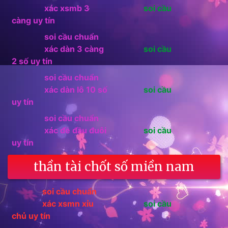
xác xsmb 3
soi cầu
càng uy tín
soi cầu chuẩn
xác dàn 3 càng
soi cầu
2 số uy tín
soi cầu chuẩn
xác dàn lô 10 số
soi cầu
uy tín
soi cầu chuẩn
xác đề đầu đuôi
soi cầu
uy tín
thần tài chốt số miền nam
soi cầu chuẩn
xác xsmn xỉu
soi cầu
chủ uy tín