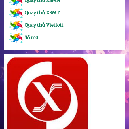
Quay thử XSMN
Quay thử XSMT
Quay thử Vietlott
Sổ mơ