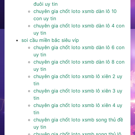
đuôi uy tin
chuyên gia chốt loto xsmb dàn lô 10
con uy tin
chuyên gia chốt loto xsmb dàn lô 4 con
uy tin
soi cầu miền bắc siêu víp
chuyên gia chốt loto xsmb dàn lô 6 con
uy tin
chuyên gia chốt loto xsmb dàn lô 8 con
uy tin
chuyên gia chốt loto xsmb lô xiên 2 uy
tin
chuyên gia chốt loto xsmb lô xiên 3 uy
tin
chuyên gia chốt loto xsmb lô xiên 4 uy
tin
chuyên gia chốt loto xsmb song thủ đề
uy tin
chuyên gia chốt loto xsmb song thủ lô