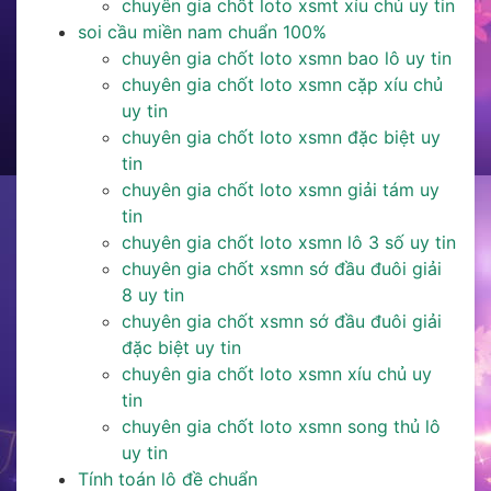
chuyên gia chốt loto xsmt xíu chủ uy tin
soi cầu miền nam chuẩn 100%
chuyên gia chốt loto xsmn bao lô uy tin
chuyên gia chốt loto xsmn cặp xíu chủ
uy tin
chuyên gia chốt loto xsmn đặc biệt uy
tin
chuyên gia chốt loto xsmn giải tám uy
tin
chuyên gia chốt loto xsmn lô 3 số uy tin
chuyên gia chốt xsmn sớ đầu đuôi giải
8 uy tin
chuyên gia chốt xsmn sớ đầu đuôi giải
đặc biệt uy tin
chuyên gia chốt loto xsmn xíu chủ uy
tin
chuyên gia chốt loto xsmn song thủ lô
uy tin
Tính toán lô đề chuẩn