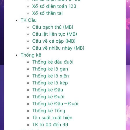
Xổ số điện toán 123
Xổ số thần tài
TK Cầu
Cầu bạch thủ (MB)
Cầu lật liên tục (MB)
Cầu về cả cặp (MB)
Cầu về nhiều nháy (MB)
Thống kê
Thống kê đầu đuôi
Thống kê lô gan
Thống kê lô xiên
Thống kê lô kép
Thống kê Đầu
Thống kê Đuôi
Thống kê Đầu – Đuôi
Thống kê Tổng
Tần suất xuất hiện
TK từ 00 đến 99