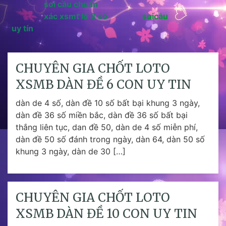
soi cầu chuẩn
xác xsmt lô 3 số
soicầu
uy tín
CHUYÊN GIA CHỐT LOTO
XSMB DÀN ĐỀ 6 CON UY TIN
dàn de 4 số, dàn đề 10 số bất bại khung 3 ngày,
dàn đề 36 số miền bắc, dàn đề 36 số bất bại
thắng liên tục, dan đề 50, dàn de 4 số miễn phí,
dàn đề 50 số đánh trong ngày, dàn 64, dàn 50 số
khung 3 ngày, dàn de 30 […]
CHUYÊN GIA CHỐT LOTO
XSMB DÀN ĐỀ 10 CON UY TIN