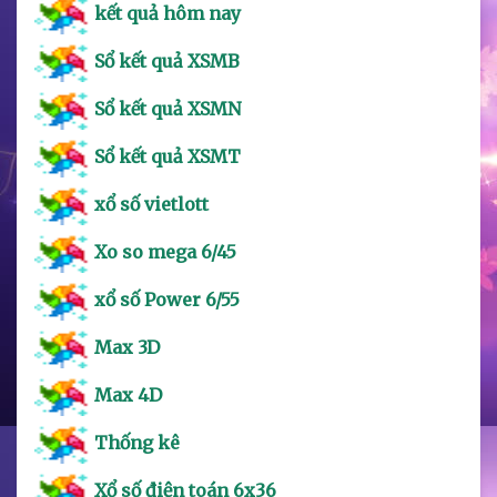
kết quả hôm nay
Sổ kết quả XSMB
Sổ kết quả XSMN
Sổ kết quả XSMT
xổ số vietlott
Xo so mega 6/45
xổ số Power 6/55
Max 3D
Max 4D
Thống kê
Xổ số điện toán 6x36