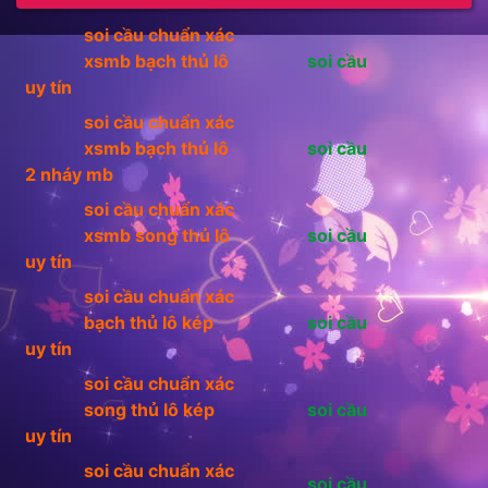
soi cầu chuẩn xác
xsmb bạch thủ lô
soi cầu
uy tín
soi cầu chuẩn xác
xsmb bạch thủ lô
soi cầu
2 nháy mb
soi cầu chuẩn xác
xsmb song thủ lô
soi cầu
uy tín
soi cầu chuẩn xác
bạch thủ lô kép
soi cầu
uy tín
soi cầu chuẩn xác
song thủ lô kép
soi cầu
uy tín
soi cầu chuẩn xác
soi cầu