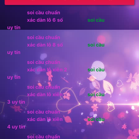
soi cầu chuẩn
xác dàn lô 6 số
soi cầu
uy tín
soi cầu chuẩn
xác dàn lô 8 số
soi cầu
uy tín
soi cầu chuẩn
xác dàn lô xiên 2
soi cầu
uy tín
soi cầu chuẩn
xác dàn lô xiên
soi cầu
3 uy tín
soi cầu chuẩn
xác dàn lô xiên
soi cầu
4 uy tín
soi cầu chuẩn