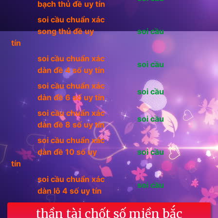
bạch thủ đề uy tín
soi cầu chuẩn xác
song thủ đề uy
soi cầu
tín
soi cầu chuẩn xác
soi cầu
dàn đề 4 số uy tín
soi cầu chuẩn xác
soi cầu
dàn đề 6 số uy tín
soi cầu chuẩn xác
soi cầu
dàn đề 8 số uy tín
soi cầu chuẩn xác
dàn đề 10 số uy
soi cầu
tín
soi cầu chuẩn xác
soi cầu
dàn lô 4 số uy tín
thần tài chốt số miền bắc