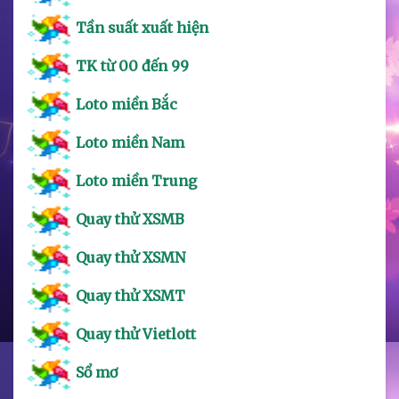
Tần suất xuất hiện
TK từ 00 đến 99
Loto miền Bắc
Loto miền Nam
Loto miền Trung
Quay thử XSMB
Quay thử XSMN
Quay thử XSMT
Quay thử Vietlott
Sổ mơ