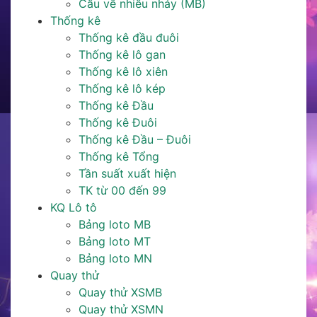
Cầu về nhiều nháy (MB)
Thống kê
Thống kê đầu đuôi
Thống kê lô gan
Thống kê lô xiên
Thống kê lô kép
Thống kê Đầu
Thống kê Đuôi
Thống kê Đầu – Đuôi
Thống kê Tổng
Tần suất xuất hiện
TK từ 00 đến 99
KQ Lô tô
Bảng loto MB
Bảng loto MT
Bảng loto MN
Quay thử
Quay thử XSMB
Quay thử XSMN