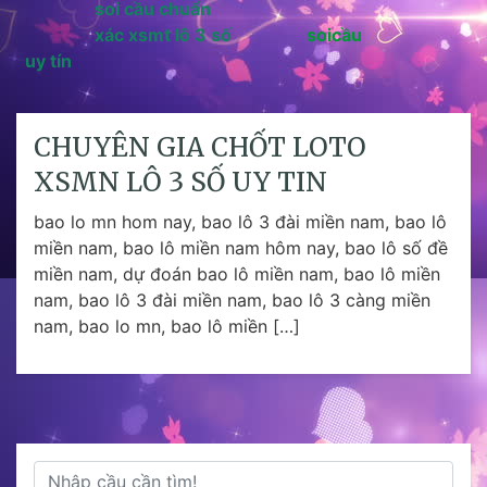
soi cầu chuẩn
xác xsmt lô 3 số
soicầu
uy tín
CHUYÊN GIA CHỐT LOTO
XSMN LÔ 3 SỐ UY TIN
bao lo mn hom nay, bao lô 3 đài miền nam, bao lô
miền nam, bao lô miền nam hôm nay, bao lô số đề
miền nam, dự đoán bao lô miền nam, bao lô miền
nam, bao lô 3 đài miền nam, bao lô 3 càng miền
nam, bao lo mn, bao lô miền […]