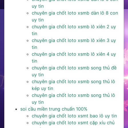
uy tin
chuyên gia chốt loto xsmb dàn lô 8 con
uy tin
chuyên gia chốt loto xsmb lô xiên 2 uy
tin
chuyên gia chốt loto xsmb lô xiên 3 uy
tin
chuyên gia chốt loto xsmb lô xiên 4 uy
tin
chuyên gia chốt loto xsmb song thủ đề
uy tin
chuyên gia chốt loto xsmb song thủ lô
kép uy tin
chuyên gia chốt loto xsmb song thủ lô
uy tin
soi cầu miền trung chuẩn 100%
chuyên gia chốt loto xsmt bao lô uy tin
chuyên gia chốt loto xsmt cặp xíu chủ