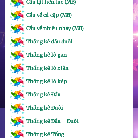
Cầu lật liên tục (MB)
Cầu về cả cặp (MB)
Cầu về nhiều nháy (MB)
Thống kê đầu đuôi
Thống kê lô gan
Thống kê lô xiên
Thống kê lô kép
Thống kê Đầu
Thống kê Đuôi
Thống kê Đầu – Đuôi
Thống kê Tổng