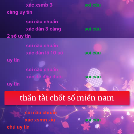
xác xsmb 3
soi cầu
càng uy tín
soi cầu chuẩn
xác dàn 3 càng
soi cầu
2 số uy tín
soi cầu chuẩn
xác dàn lô 10 số
soi cầu
uy tín
soi cầu chuẩn
xác đề đầu đuôi
soi cầu
uy tín
thần tài chốt số miền nam
soi cầu chuẩn
xác xsmn xỉu
soi cầu
chủ uy tín