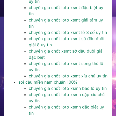
uy tin
chuyên gia chốt loto xsmt đặc biệt uy
tin
chuyên gia chốt loto xsmt giải tám uy
tin
chuyên gia chốt loto xsmt lô 3 số uy tin
chuyên gia chốt loto xsmt sớ đầu đuôi
giải 8 uy tin
chuyên gia chốt xsmt sớ đầu đuôi giải
đặc biệt
chuyên gia chốt loto xsmt song thủ lô
uy tin
chuyên gia chốt loto xsmt xíu chủ uy tin
soi cầu miền nam chuẩn 100%
chuyên gia chốt loto xsmn bao lô uy tin
chuyên gia chốt loto xsmn cặp xíu chủ
uy tin
chuyên gia chốt loto xsmn đặc biệt uy
tin