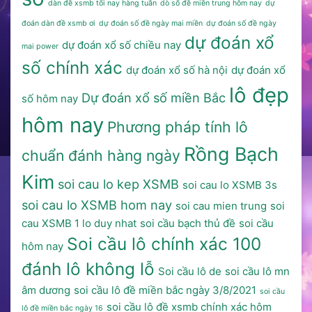
dàn đề xsmb tối nay hàng tuần
dò số đề miền trung hôm nay
dự
đoán dàn đề xsmb ơi
dự đoán số đề ngày mai miền
dự đoán số đề ngày
dự đoán xổ
dự đoán xổ số chiều nay
mai power
số chính xác
dự đoán xổ số hà nội
dự đoán xổ
lô đẹp
Dự đoán xổ số miền Bắc
số hôm nay
hôm nay
Phương pháp tính lô
Rồng Bạch
chuẩn đánh hàng ngày
Kim
soi cau lo kep XSMB
soi cau lo XSMB 3s
soi cau lo XSMB hom nay
soi cau mien trung
soi
cau XSMB 1 lo duy nhat
soi cầu bạch thủ đề
soi cầu
Soi cầu lô chính xác 100
hôm nay
đánh lô không lỗ
Soi cầu lô de
soi cầu lô mn
âm dương
soi cầu lô đề miền bắc ngày 3/8/2021
soi cầu
soi cầu lô đề xsmb chính xác hôm
lô đề miền bắc ngày 16