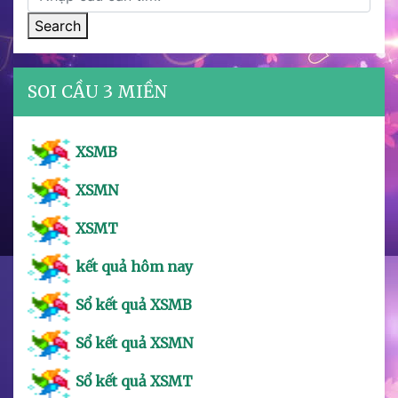
Search
SOI CẦU 3 MIỀN
XSMB
XSMN
XSMT
kết quả hôm nay
Sổ kết quả XSMB
Sổ kết quả XSMN
Sổ kết quả XSMT