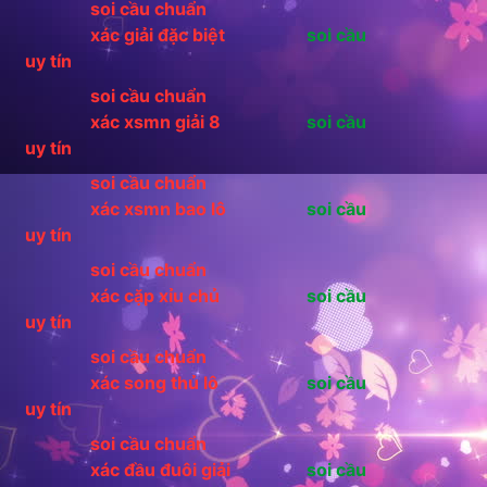
soi cầu chuẩn
xác giải đặc biệt
soi cầu
uy tín
soi cầu chuẩn
xác xsmn giải 8
soi cầu
uy tín
soi cầu chuẩn
xác xsmn bao lô
soi cầu
uy tín
soi cầu chuẩn
xác cặp xỉu chủ
soi cầu
uy tín
soi cầu chuẩn
xác song thủ lô
soi cầu
uy tín
soi cầu chuẩn
xác đầu đuôi giải
soi cầu