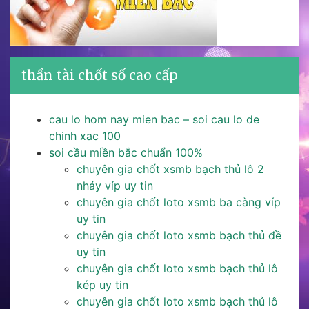
thần tài chốt số cao cấp
cau lo hom nay mien bac – soi cau lo de
chinh xac 100
soi cầu miền bắc chuẩn 100%
chuyên gia chốt xsmb bạch thủ lô 2
nháy víp uy tin
chuyên gia chốt loto xsmb ba càng víp
uy tin
chuyên gia chốt loto xsmb bạch thủ đề
uy tin
chuyên gia chốt loto xsmb bạch thủ lô
kép uy tin
chuyên gia chốt loto xsmb bạch thủ lô