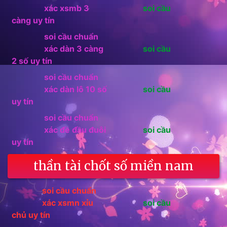
xác xsmb 3
soi cầu
càng uy tín
soi cầu chuẩn
xác dàn 3 càng
soi cầu
2 số uy tín
soi cầu chuẩn
xác dàn lô 10 số
soi cầu
uy tín
soi cầu chuẩn
xác đề đầu đuôi
soi cầu
uy tín
thần tài chốt số miền nam
soi cầu chuẩn
xác xsmn xỉu
soi cầu
chủ uy tín