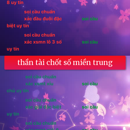
8 uy tín
soi cầu chuẩn
xác đầu đuôi đặc
soi cầu
biệt uy tín
soi cầu chuẩn
xác xsmn lô 3 số
soi cầu
uy tín
thần tài chốt số miền trung
soi cầu chuẩn
xác xsmt xỉu
soi cầu
chủ uy tín
soi cầu chuẩn
xác giải đặc biệt
soi cầu
uy tín
soi cầu chuẩn