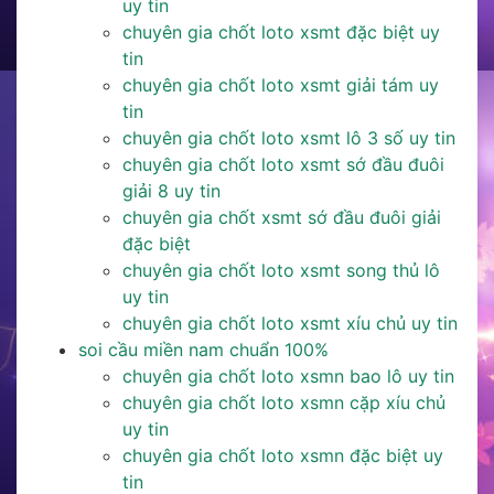
uy tin
chuyên gia chốt loto xsmt đặc biệt uy
tin
chuyên gia chốt loto xsmt giải tám uy
tin
chuyên gia chốt loto xsmt lô 3 số uy tin
chuyên gia chốt loto xsmt sớ đầu đuôi
giải 8 uy tin
chuyên gia chốt xsmt sớ đầu đuôi giải
đặc biệt
chuyên gia chốt loto xsmt song thủ lô
uy tin
chuyên gia chốt loto xsmt xíu chủ uy tin
soi cầu miền nam chuẩn 100%
chuyên gia chốt loto xsmn bao lô uy tin
chuyên gia chốt loto xsmn cặp xíu chủ
uy tin
chuyên gia chốt loto xsmn đặc biệt uy
tin