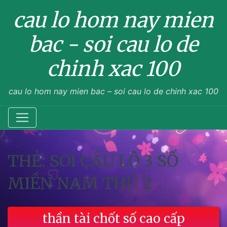
cau lo hom nay mien
bac - soi cau lo de
chinh xac 100
cau lo hom nay mien bac – soi cau lo de chinh xac 100
THẺ:
SOI CẦU LÔ 3 SỐ
MIỀN NAM THỨ 2
thần tài chốt số cao cấp