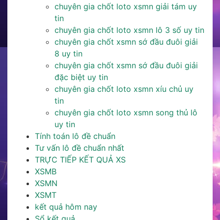
chuyên gia chốt loto xsmn giải tám uy
tin
chuyên gia chốt loto xsmn lô 3 số uy tin
chuyên gia chốt xsmn sớ đầu đuôi giải
8 uy tin
chuyên gia chốt xsmn sớ đầu đuôi giải
đặc biệt uy tin
chuyên gia chốt loto xsmn xíu chủ uy
tin
chuyên gia chốt loto xsmn song thủ lô
uy tin
Tính toán lô đề chuẩn
Tư vấn lô đề chuẩn nhất
TRỰC TIẾP KẾT QUẢ XS
XSMB
XSMN
XSMT
kết quả hôm nay
Sổ kết quả