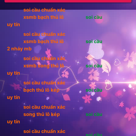
soi cầu chuẩn xác
xsmb bạch thủ lô
soi cầu
uy tín
soi cầu chuẩn xác
xsmb bạch thủ lô
soi cầu
2 nháy mb
soi cầu chuẩn xác
xsmb song thủ lô
soi cầu
uy tín
soi cầu chuẩn xác
bạch thủ lô kép
soi cầu
uy tín
soi cầu chuẩn xác
song thủ lô kép
soi cầu
uy tín
soi cầu chuẩn xác
soi cầu