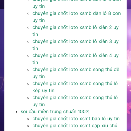
uy tin
chuyên gia chốt loto xsmb dàn lô 8 con
uy tin
chuyên gia chốt loto xsmb lô xiên 2 uy
tin
chuyên gia chốt loto xsmb lô xiên 3 uy
tin
chuyên gia chốt loto xsmb lô xiên 4 uy
tin
chuyên gia chốt loto xsmb song thủ đề
uy tin
chuyên gia chốt loto xsmb song thủ lô
kép uy tin
chuyên gia chốt loto xsmb song thủ lô
uy tin
soi cầu miền trung chuẩn 100%
chuyên gia chốt loto xsmt bao lô uy tin
chuyên gia chốt loto xsmt cặp xíu chủ