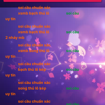
soi cầu chuẩn xác
xsmb bạch thủ lô
soi cầu
uy tín
soi cầu chuẩn xác
xsmb bạch thủ lô
soi cầu
2 nháy mb
soi cầu chuẩn xác
xsmb song thủ lô
soi cầu
uy tín
soi cầu chuẩn xác
bạch thủ lô kép
soi cầu
uy tín
soi cầu chuẩn xác
song thủ lô kép
soi cầu
uy tín
soi cầu chuẩn xác
soi cầu