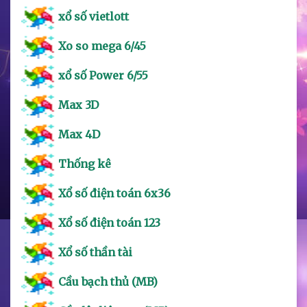
xổ số vietlott
Xo so mega 6/45
xổ số Power 6/55
Max 3D
Max 4D
Thống kê
Xổ số điện toán 6x36
Xổ số điện toán 123
Xổ số thần tài
Cầu bạch thủ (MB)