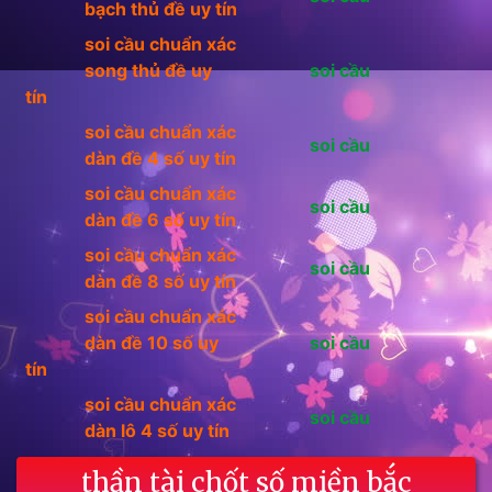
bạch thủ đề uy tín
soi cầu chuẩn xác
song thủ đề uy
soi cầu
tín
soi cầu chuẩn xác
soi cầu
dàn đề 4 số uy tín
soi cầu chuẩn xác
soi cầu
dàn đề 6 số uy tín
soi cầu chuẩn xác
soi cầu
dàn đề 8 số uy tín
soi cầu chuẩn xác
dàn đề 10 số uy
soi cầu
tín
soi cầu chuẩn xác
soi cầu
dàn lô 4 số uy tín
thần tài chốt số miền bắc