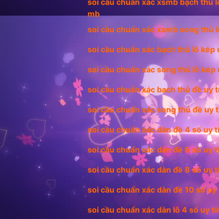
soi cầu chuẩn xác xsmb bạch thủ l
mb
soi cầu chuẩn xác xsmb song thủ lô
soi cầu chuẩn xác bạch thủ lô kép 
soi cầu chuẩn xác song thủ lô kép 
soi cầu chuẩn xác bạch thủ đề uy t
soi cầu chuẩn xác song thủ đề uy t
soi cầu chuẩn xác dàn đề 4 số uy t
soi cầu chuẩn xác dàn đề 6 số uy t
soi cầu chuẩn xác dàn đề 8 số uy t
soi cầu chuẩn xác dàn đề 10 số uy 
soi cầu chuẩn xác dàn lô 4 số uy tí