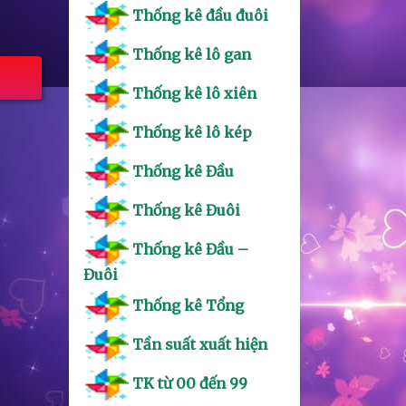
Thống kê đầu đuôi
Thống kê lô gan
Thống kê lô xiên
Thống kê lô kép
Thống kê Đầu
Thống kê Đuôi
Thống kê Đầu –
Đuôi
Thống kê Tổng
Tần suất xuất hiện
TK từ 00 đến 99