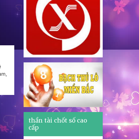
ề
am,
thần tài chốt số cao
cấp