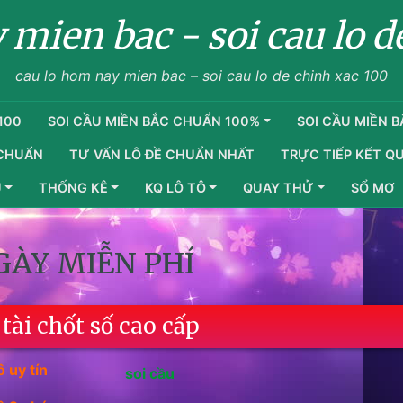
 mien bac - soi cau lo d
cau lo hom nay mien bac – soi cau lo de chinh xac 100
100
SOI CẦU MIỀN BẮC CHUẨN 100%
SOI CẦU MIỀN B
 CHUẨN
TƯ VẤN LÔ ĐỀ CHUẨN NHẤT
TRỰC TIẾP KẾT Q
U
THỐNG KÊ
KQ LÔ TÔ
QUAY THỬ
SỔ MƠ
NGÀY MIỄN PHÍ
tài chốt số cao cấp
 uy tín
soi cầu