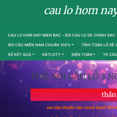
cau lo hom nay
CAU LO HOM NAY MIEN BAC – SOI CAU LO DE CHINH XAC 
SOI CẦU MIỀN NAM CHUẨN 100%
TÍNH TOÁN LÔ ĐỀ
SỔ KẾT QUẢ
VIETLOTT
ĐIỆN TOÁN
TK CẦ
THẺ:
SOI CẦU LÔ 3 
thần 
soi cầu chuẩn xác xsmb bạch thủ lô