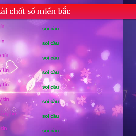
tài chốt số miền bắc
ín
soi cầu
ín
soi cầu
 tín
soi cầu
 tín
soi cầu
 tín
soi cầu
 tín
soi cầu
 uy tín
soi cầu
 tín
soi cầu