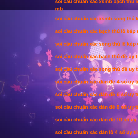
soi cầu chuẩn xác xsmb bạch thủ l
mb
soi cầu chuẩn xác xsmb song thủ lô
soi cầu chuẩn xác bạch thủ lô kép 
soi cầu chuẩn xác song thủ lô kép 
soi cầu chuẩn xác bạch thủ đề uy t
soi cầu chuẩn xác song thủ đề uy t
soi cầu chuẩn xác dàn đề 4 số uy t
soi cầu chuẩn xác dàn đề 6 số uy t
soi cầu chuẩn xác dàn đề 8 số uy t
soi cầu chuẩn xác dàn đề 10 số uy 
soi cầu chuẩn xác dàn lô 4 số uy tí