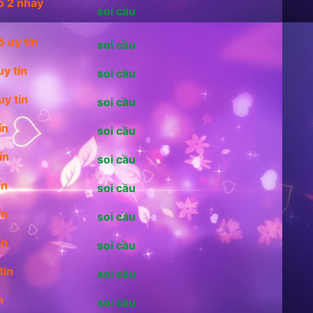
ô 2 nháy
soi cầu
 uy tín
soi cầu
uy tín
soi cầu
uy tín
soi cầu
ín
soi cầu
ín
soi cầu
ín
soi cầu
ín
soi cầu
ín
soi cầu
tín
soi cầu
n
soi cầu