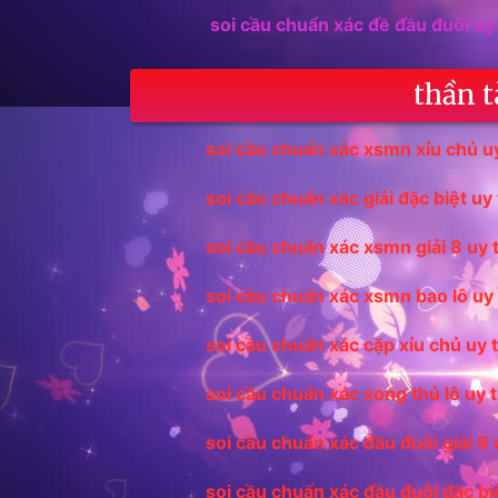
soi cầu chuẩn xác đề đầu đuôi uy 
thần t
soi cầu chuẩn xác xsmn xỉu chủ uy
soi cầu chuẩn xác giải đặc biệt uy 
soi cầu chuẩn xác xsmn giải 8 uy t
soi cầu chuẩn xác xsmn bao lô uy 
soi cầu chuẩn xác cặp xỉu chủ uy t
soi cầu chuẩn xác song thủ lô uy t
soi cầu chuẩn xác đầu đuôi giải 8 
soi cầu chuẩn xác đầu đuôi đặc biệ