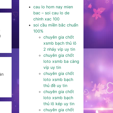
cau lo hom nay mien
bac – soi cau lo de
chinh xac 100
soi cầu miền bắc chuẩn
n
100%
ề
chuyên gia chốt
xsmb bạch thủ lô
2 nháy víp uy tin
chuyên gia chốt
loto xsmb ba càng
víp uy tin
chuyên gia chốt
àn
loto xsmb bạch
thủ đề uy tin
chuyên gia chốt
loto xsmb bạch
thủ lô kép uy tin
chuyên gia chốt