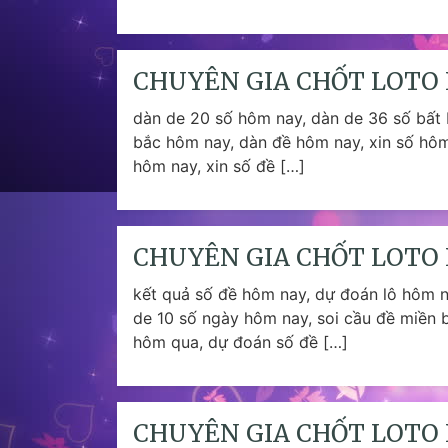
CHUYÊN GIA CHỐT LOTO 
dàn de 20 số hôm nay, dàn de 36 số bất 
bắc hôm nay, dàn đề hôm nay, xin số hôm
hôm nay, xin số đề […]
CHUYÊN GIA CHỐT LOTO 
kết quả số đề hôm nay, dự đoán lô hôm n
de 10 số ngày hôm nay, soi cầu đề miền 
hôm qua, dự đoán số đề […]
CHUYÊN GIA CHỐT LOTO 