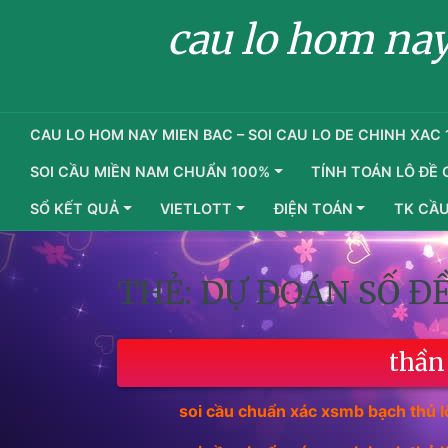
cau lo hom nay
CAU LO HOM NAY MIEN BAC – SOI CAU LO DE CHINH XAC 
SOI CẦU MIỀN NAM CHUẨN 100%
TÍNH TOÁN LÔ ĐỀ
SỔ KẾT QUẢ
VIETLOTT
ĐIỆN TOÁN
TK CẦ
THẺ:
DỰ ĐOÁN SỐ ĐỀ
thần 
soi cầu chuẩn xác xsmb bạch thủ lô