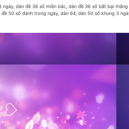
3 ngày, dàn đề 36 số miền bắc, dàn đề 36 số bất bại thắng 
n đề 50 số đánh trong ngày, dàn 64, dàn 50 số khung 3 ngà