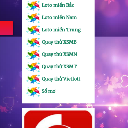
Loto miền Bắc
Loto miền Nam
Loto miền Trung
Quay thử XSMB
Quay thử XSMN
Quay thử XSMT
Quay thử Vietlott
Sổ mơ