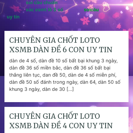
soi cầu chuẩn
xác xsmt lô 3 số
soicầu
uy tín
CHUYÊN GIA CHỐT LOTO
XSMB DÀN ĐỀ 6 CON UY TIN
dàn de 4 số, dàn đề 10 số bất bại khung 3 ngày,
dàn đề 36 số miền bắc, dàn đề 36 số bất bại
thắng liên tục, dan đề 50, dàn de 4 số miễn phí,
dàn đề 50 số đánh trong ngày, dàn 64, dàn 50 số
khung 3 ngày, dàn de 30 […]
CHUYÊN GIA CHỐT LOTO
XSMB DÀN ĐỀ 4 CON UY TIN