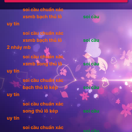
soi cầu chuẩn xác
xsmb bạch thủ lô
soi cầu
uy tín
soi cầu chuẩn xác
xsmb bạch thủ lô
soi cầu
2 nháy mb
soi cầu chuẩn xác
xsmb song thủ lô
soi cầu
uy tín
soi cầu chuẩn xác
bạch thủ lô kép
soi cầu
uy tín
soi cầu chuẩn xác
song thủ lô kép
soi cầu
uy tín
soi cầu chuẩn xác
soi cầu