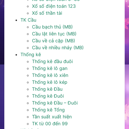
Xổ số điện toán 123
Xổ số thần tài
TK Cầu
Cầu bạch thủ (MB)
Cầu lật liên tục (MB)
Cầu về cả cặp (MB)
Cầu về nhiều nháy (MB)
Thống kê
Thống kê đầu đuôi
Thống kê lô gan
Thống kê lô xiên
Thống kê lô kép
Thống kê Đầu
Thống kê Đuôi
Thống kê Đầu – Đuôi
Thống kê Tổng
Tần suất xuất hiện
TK từ 00 đến 99