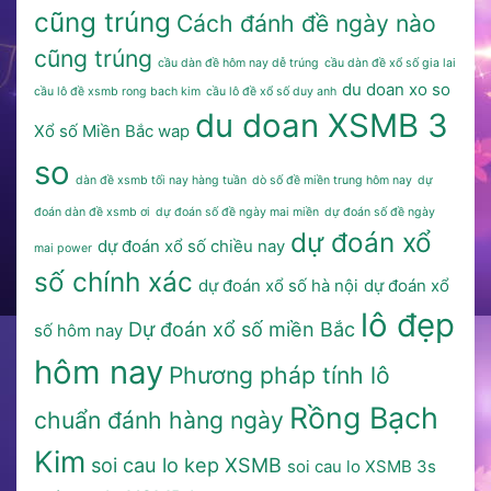
cũng trúng
Cách đánh đề ngày nào
cũng trúng
cầu dàn đề hôm nay dễ trúng
cầu dàn đề xổ số gia lai
du doan xo so
cầu lô đề xsmb rong bach kim
cầu lô đề xổ số duy anh
du doan XSMB 3
Xổ số Miền Bắc wap
so
dàn đề xsmb tối nay hàng tuần
dò số đề miền trung hôm nay
dự
đoán dàn đề xsmb ơi
dự đoán số đề ngày mai miền
dự đoán số đề ngày
dự đoán xổ
dự đoán xổ số chiều nay
mai power
số chính xác
dự đoán xổ số hà nội
dự đoán xổ
lô đẹp
Dự đoán xổ số miền Bắc
số hôm nay
hôm nay
Phương pháp tính lô
Rồng Bạch
chuẩn đánh hàng ngày
Kim
soi cau lo kep XSMB
soi cau lo XSMB 3s