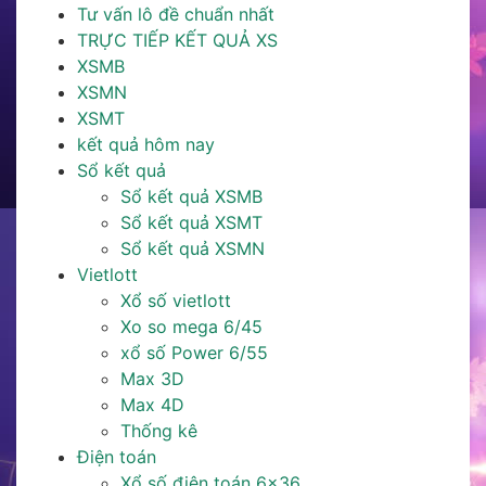
Tư vấn lô đề chuẩn nhất
TRỰC TIẾP KẾT QUẢ XS
XSMB
XSMN
XSMT
kết quả hôm nay
Sổ kết quả
Sổ kết quả XSMB
Sổ kết quả XSMT
Sổ kết quả XSMN
Vietlott
Xổ số vietlott
Xo so mega 6/45
xổ số Power 6/55
Max 3D
Max 4D
Thống kê
Điện toán
Xổ số điện toán 6×36