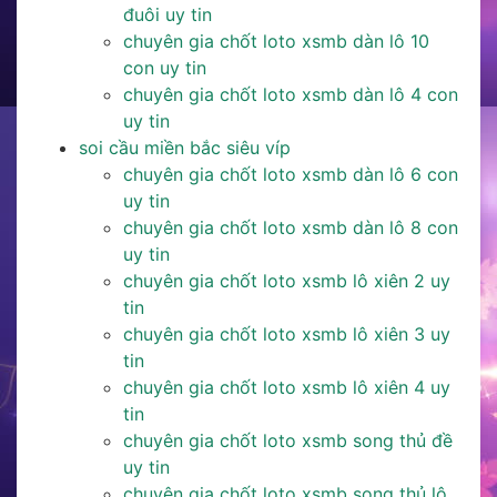
đuôi uy tin
chuyên gia chốt loto xsmb dàn lô 10
con uy tin
chuyên gia chốt loto xsmb dàn lô 4 con
uy tin
soi cầu miền bắc siêu víp
chuyên gia chốt loto xsmb dàn lô 6 con
uy tin
chuyên gia chốt loto xsmb dàn lô 8 con
uy tin
chuyên gia chốt loto xsmb lô xiên 2 uy
tin
chuyên gia chốt loto xsmb lô xiên 3 uy
tin
chuyên gia chốt loto xsmb lô xiên 4 uy
tin
chuyên gia chốt loto xsmb song thủ đề
uy tin
chuyên gia chốt loto xsmb song thủ lô