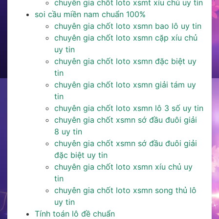
chuyên gia chốt loto xsmt xíu chủ uy tin
soi cầu miền nam chuẩn 100%
chuyên gia chốt loto xsmn bao lô uy tin
chuyên gia chốt loto xsmn cặp xíu chủ
uy tin
chuyên gia chốt loto xsmn đặc biệt uy
tin
chuyên gia chốt loto xsmn giải tám uy
tin
chuyên gia chốt loto xsmn lô 3 số uy tin
chuyên gia chốt xsmn sớ đầu đuôi giải
8 uy tin
chuyên gia chốt xsmn sớ đầu đuôi giải
đặc biệt uy tin
chuyên gia chốt loto xsmn xíu chủ uy
tin
chuyên gia chốt loto xsmn song thủ lô
uy tin
Tính toán lô đề chuẩn