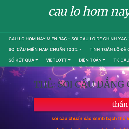
cau lo hom nay
CAU LO HOM NAY MIEN BAC – SOI CAU LO DE CHINH XAC 
SOI CẦU MIỀN NAM CHUẨN 100%
TÍNH TOÁN LÔ ĐỀ
SỔ KẾT QUẢ
VIETLOTT
ĐIỆN TOÁN
TK CẦ
THẺ:
SOI CẦU ĐẲNG 
thần 
soi cầu chuẩn xác xsmb bạch thủ lô