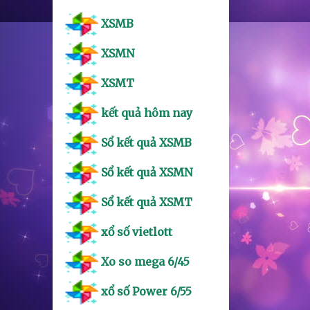
XSMB
XSMN
XSMT
kết quả hôm nay
Sổ kết quả XSMB
Sổ kết quả XSMN
Sổ kết quả XSMT
xổ số vietlott
Xo so mega 6/45
xổ số Power 6/55