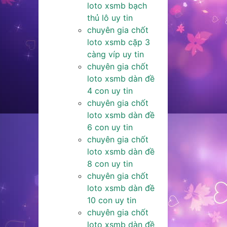
loto xsmb bạch
thủ lô uy tin
chuyên gia chốt
loto xsmb cặp 3
càng víp uy tin
chuyên gia chốt
loto xsmb dàn đề
4 con uy tin
chuyên gia chốt
loto xsmb dàn đề
6 con uy tin
chuyên gia chốt
loto xsmb dàn đề
8 con uy tin
chuyên gia chốt
loto xsmb dàn đề
10 con uy tin
chuyên gia chốt
loto xsmb dàn đề