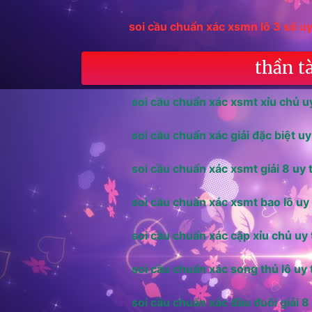
soi cầu chuẩn xác xsmn lô 3 số uy
thần t
soi cầu chuẩn xác xsmt xỉu chủ uy
soi cầu chuẩn xác giải đặc biệt uy
soi cầu chuẩn xác xsmt giải 8 uy t
soi cầu chuẩn xác xsmt bao lô uy 
soi cầu chuẩn xác cặp xỉu chủ uy 
soi cầu chuẩn xác song thủ lô uy 
soi cầu chuẩn xác đầu đuôi giải 8 