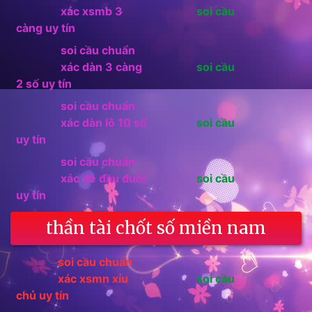
xác xsmb 3
soi cầu
càng uy tín
soi cầu chuẩn
xác dàn 3 càng
soi cầu
2 số uy tín
soi cầu chuẩn
xác dàn lô 10 số
soi cầu
uy tín
soi cầu chuẩn
xác đề đầu đuôi
soi cầu
uy tín
thần tài chốt số miền nam
soi cầu chuẩn
xác xsmn xỉu
soi cầu
chủ uy tín