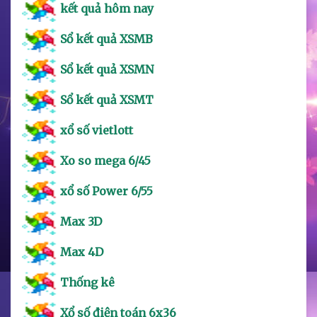
kết quả hôm nay
Sổ kết quả XSMB
Sổ kết quả XSMN
Sổ kết quả XSMT
xổ số vietlott
Xo so mega 6/45
xổ số Power 6/55
Max 3D
Max 4D
Thống kê
Xổ số điện toán 6x36