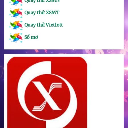
Quay thử XSMN
Quay thử XSMT
Quay thử Vietlott
Sổ mơ