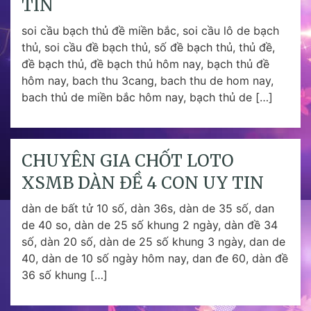
TIN
soi cầu bạch thủ đề miền bắc, soi cầu lô de bạch
thủ, soi cầu đề bạch thủ, số đề bạch thủ, thủ đề,
đề bạch thủ, đề bạch thủ hôm nay, bạch thủ đề
hôm nay, bach thu 3cang, bach thu de hom nay,
bach thủ de miền bắc hôm nay, bạch thủ de […]
CHUYÊN GIA CHỐT LOTO
XSMB DÀN ĐỀ 4 CON UY TIN
dàn de bất tử 10 số, dàn 36s, dàn de 35 số, dan
de 40 so, dàn de 25 số khung 2 ngày, dàn đề 34
số, dàn 20 số, dàn de 25 số khung 3 ngày, dan de
40, dàn de 10 số ngày hôm nay, dan đe 60, dàn đề
36 số khung […]