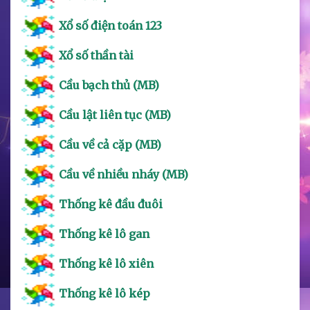
Xổ số điện toán 123
Xổ số thần tài
Cầu bạch thủ (MB)
Cầu lật liên tục (MB)
Cầu về cả cặp (MB)
Cầu về nhiều nháy (MB)
Thống kê đầu đuôi
Thống kê lô gan
Thống kê lô xiên
Thống kê lô kép