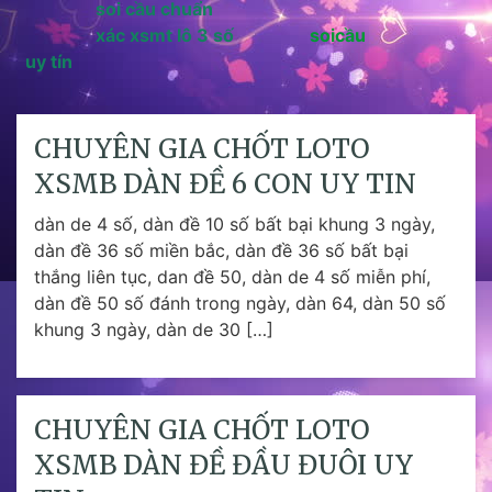
soi cầu chuẩn
xác xsmt lô 3 số
soicầu
uy tín
CHUYÊN GIA CHỐT LOTO
XSMB DÀN ĐỀ 6 CON UY TIN
dàn de 4 số, dàn đề 10 số bất bại khung 3 ngày,
dàn đề 36 số miền bắc, dàn đề 36 số bất bại
thắng liên tục, dan đề 50, dàn de 4 số miễn phí,
dàn đề 50 số đánh trong ngày, dàn 64, dàn 50 số
khung 3 ngày, dàn de 30 […]
CHUYÊN GIA CHỐT LOTO
XSMB DÀN ĐỀ ĐẦU ĐUÔI UY