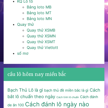
KQ Lô tô
Bảng loto MB
Bảng loto MT
Bảng loto MN
Quay thử
Quay thử XSMB
Quay thử XSMN
Quay thử XSMT
Quay thử Vietlott
sổ mơ
cầu lô hôm nay miền bắc
Bạch Thủ Lô là gì
Cách
bạch thủ đề miền bắc là gì
bắt lô chuẩn theo ngày
Cách đánh
Cách tính lô chuẩn
Cách đánh lô ngày nào
de ăn 100