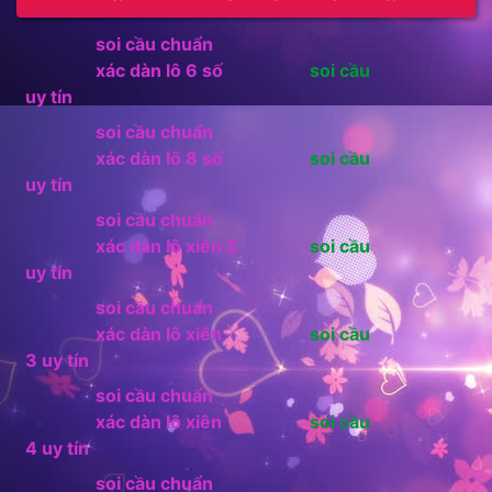
soi cầu chuẩn
xác dàn lô 6 số
soi cầu
uy tín
soi cầu chuẩn
xác dàn lô 8 số
soi cầu
uy tín
soi cầu chuẩn
xác dàn lô xiên 2
soi cầu
uy tín
soi cầu chuẩn
xác dàn lô xiên
soi cầu
3 uy tín
soi cầu chuẩn
xác dàn lô xiên
soi cầu
4 uy tín
soi cầu chuẩn