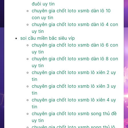
đuôi uy tin
chuyên gia chốt loto xsmb dàn lô 10
con uy tin
chuyên gia chốt loto xsmb dàn lô 4 con
uy tin
soi cầu miền bắc siêu víp
chuyên gia chốt loto xsmb dàn lô 6 con
uy tin
chuyên gia chốt loto xsmb dàn lô 8 con
uy tin
chuyên gia chốt loto xsmb lô xiên 2 uy
tin
chuyên gia chốt loto xsmb lô xiên 3 uy
tin
chuyên gia chốt loto xsmb lô xiên 4 uy
tin
chuyên gia chốt loto xsmb song thủ đề
uy tin
chuyên gia chốt loto xsmb song thủ lô