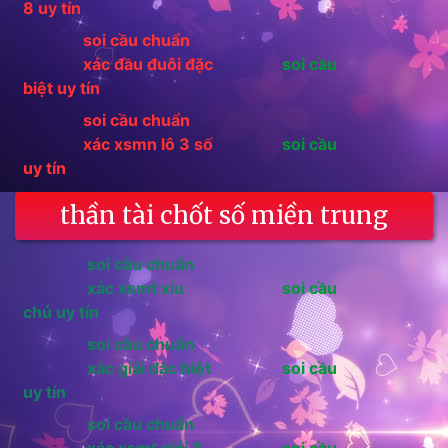
8 uy tín
soi cầu chuẩn
xác đầu đuôi đặc
soi cầu
biệt uy tín
soi cầu chuẩn
xác xsmn lô 3 số
soi cầu
uy tín
thần tài chốt số miền trung
soi cầu chuẩn
xác xsmt xỉu
soi cầu
chủ uy tín
soi cầu chuẩn
xác giải đặc biệt
soi cầu
uy tín
soi cầu chuẩn