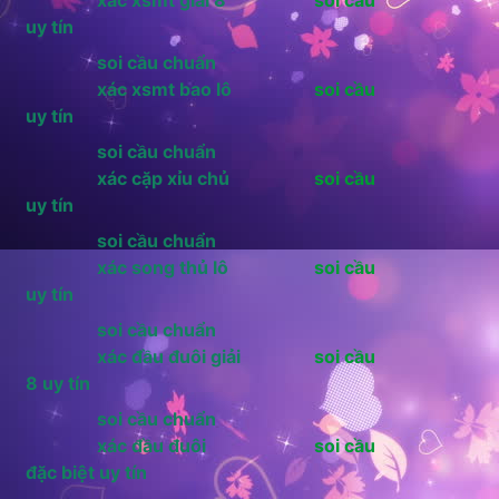
xác xsmt giải 8
soi cầu
uy tín
soi cầu chuẩn
xác xsmt bao lô
soi cầu
uy tín
soi cầu chuẩn
xác cặp xỉu chủ
soi cầu
uy tín
soi cầu chuẩn
xác song thủ lô
soi cầu
uy tín
soi cầu chuẩn
xác đầu đuôi giải
soi cầu
8 uy tín
soi cầu chuẩn
xác đầu đuôi
soi cầu
đặc biệt uy tín