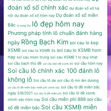
đoán xổ số chính xác
dự đoán xổ số hà
Dự đoán xổ số miền
nội
dự đoán xổ số hôm nay
lô đẹp hôm nay
Bắc
lo xong thu
Phương pháp tính lô chuẩn đánh hàng
Rồng Bạch Kim
ngày
soi cau lo kep
XSMB
soi cau lo XSMB hom
soi cau lo XSMB 3s
nay
soi cau mien trung
soi cau XSMB 1 lo duy nhat
soi cầu bạch thủ đề
soi cầu hôm nay
soi cầu dàn đề xsmb 86
Soi cầu lô chính xác 100 đánh lô
không lỗ
Soi cầu lô de
soi cầu lô mn âm dương
soi cầu lô đề miền bắc
soi cầu lô đề miền bắc miễn phí chính xác
ngày 3/8/2021
soi cầu lô đề xsmb
Soi cầu lô đề miễn phí
Soi cầu miễn phí 888
soi cầu
chính xác hôm nay
Soi cầu XSMB miễn
số đề miền bắc