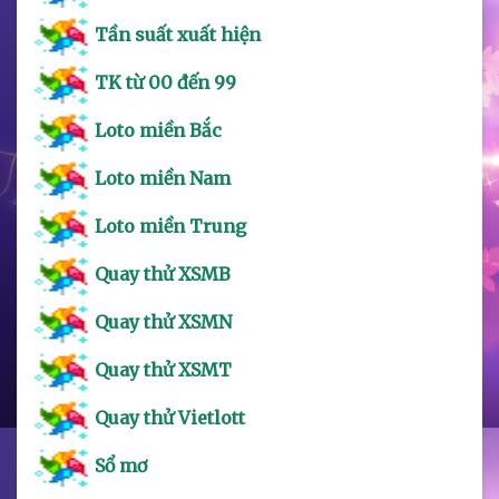
Tần suất xuất hiện
TK từ 00 đến 99
Loto miền Bắc
Loto miền Nam
Loto miền Trung
Quay thử XSMB
Quay thử XSMN
Quay thử XSMT
Quay thử Vietlott
Sổ mơ