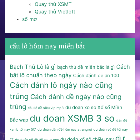
Quay thử XSMT
Quay thử Vietlott
sổ mơ
cầu lô hôm nay miền bắc
Bạch Thủ Lô là gì
Cách
bạch thủ đề miền bắc là gì
bắt lô chuẩn theo ngày
Cách đánh de ăn 100
Cách đánh lô ngày nào cũng
trúng
Cách đánh đề ngày nào cũng
trúng
du doan xo so Xổ số Miền
cầu lô đề siêu vip mp3
du doan XSMB 3 so
Bắc wap
dàn đề
xsmb tối nay 5/7
dự đoán dàn đề hôm nay atrungroi
dự đoán số đề tối nay
dự
dự đoán xổ số chiều nay
77
dự đoán số đề tối nay e con