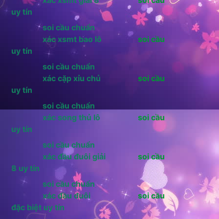
xác xsmt giải 8
soi cầu
uy tín
soi cầu chuẩn
xác xsmt bao lô
soi cầu
uy tín
soi cầu chuẩn
xác cặp xỉu chủ
soi cầu
uy tín
soi cầu chuẩn
xác song thủ lô
soi cầu
uy tín
soi cầu chuẩn
xác đầu đuôi giải
soi cầu
8 uy tín
soi cầu chuẩn
xác đầu đuôi
soi cầu
đặc biệt uy tín