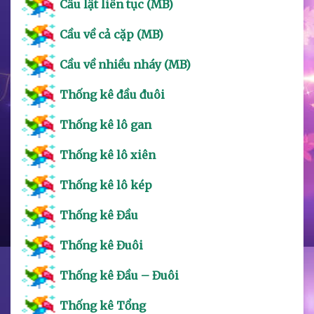
Cầu lật liên tục (MB)
Cầu về cả cặp (MB)
Cầu về nhiều nháy (MB)
Thống kê đầu đuôi
Thống kê lô gan
Thống kê lô xiên
Thống kê lô kép
Thống kê Đầu
Thống kê Đuôi
Thống kê Đầu – Đuôi
Thống kê Tổng