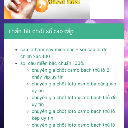
thần tài chốt số cao cấp
cau lo hom nay mien bac – soi cau lo de
chinh xac 100
soi cầu miền bắc chuẩn 100%
chuyên gia chốt xsmb bạch thủ lô 2
nháy víp uy tin
chuyên gia chốt loto xsmb ba càng víp
uy tin
chuyên gia chốt loto xsmb bạch thủ đề
uy tin
chuyên gia chốt loto xsmb bạch thủ lô
kép uy tin
chuyên gia chốt loto xsmb bạch thủ lô