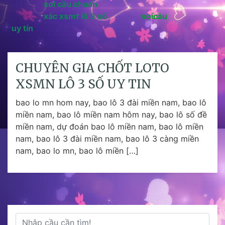
soi cầu chuẩn
xác xsmt lô 3 số
soicầu
uy tín
CHUYÊN GIA CHỐT LOTO
XSMN LÔ 3 SỐ UY TIN
bao lo mn hom nay, bao lô 3 đài miền nam, bao lô
miền nam, bao lô miền nam hôm nay, bao lô số đề
miền nam, dự đoán bao lô miền nam, bao lô miền
nam, bao lô 3 đài miền nam, bao lô 3 càng miền
nam, bao lo mn, bao lô miền […]