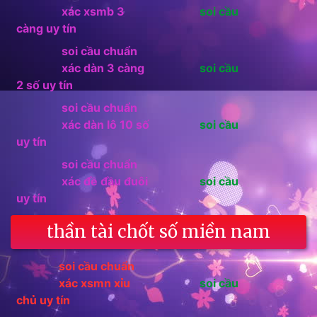
xác xsmb 3
soi cầu
càng uy tín
soi cầu chuẩn
xác dàn 3 càng
soi cầu
2 số uy tín
soi cầu chuẩn
xác dàn lô 10 số
soi cầu
uy tín
soi cầu chuẩn
xác đề đầu đuôi
soi cầu
uy tín
thần tài chốt số miền nam
soi cầu chuẩn
xác xsmn xỉu
soi cầu
chủ uy tín