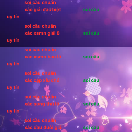
soi cầu chuẩn
xác giải đặc biệt
soi cầu
uy tín
soi cầu chuẩn
xác xsmn giải 8
soi cầu
uy tín
soi cầu chuẩn
xác xsmn bao lô
soi cầu
uy tín
soi cầu chuẩn
xác cặp xỉu chủ
soi cầu
uy tín
soi cầu chuẩn
xác song thủ lô
soi cầu
uy tín
soi cầu chuẩn
xác đầu đuôi giải
soi cầu