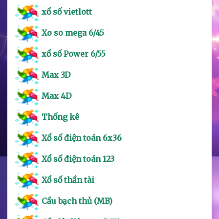
xổ số vietlott
Xo so mega 6/45
xổ số Power 6/55
Max 3D
Max 4D
Thống kê
Xổ số điện toán 6x36
Xổ số điện toán 123
Xổ số thần tài
Cầu bạch thủ (MB)