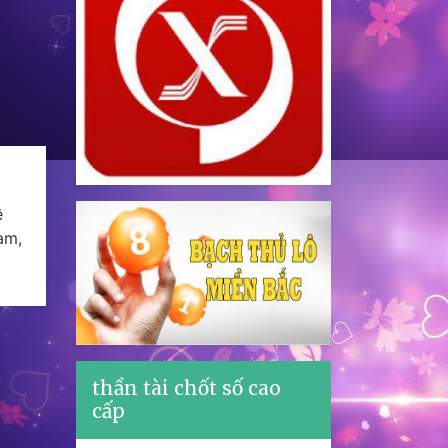
ề
am,
thần tài chốt số cao
cấp