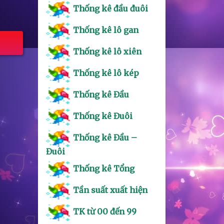
Thống kê đầu đuôi
Thống kê lô gan
Thống kê lô xiên
Thống kê lô kép
Thống kê Đầu
Thống kê Đuôi
Thống kê Đầu –
Đuôi
Thống kê Tổng
Tần suất xuất hiện
TK từ 00 đến 99