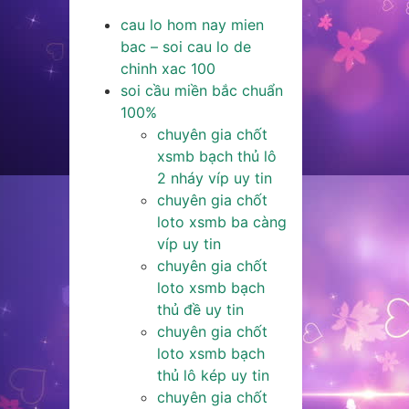
cau lo hom nay mien
bac – soi cau lo de
chinh xac 100
soi cầu miền bắc chuẩn
100%
chuyên gia chốt
xsmb bạch thủ lô
2 nháy víp uy tin
chuyên gia chốt
loto xsmb ba càng
víp uy tin
chuyên gia chốt
loto xsmb bạch
thủ đề uy tin
chuyên gia chốt
loto xsmb bạch
thủ lô kép uy tin
chuyên gia chốt