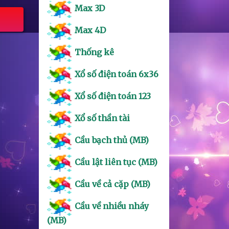
Max 3D
Max 4D
Thống kê
Xổ số điện toán 6x36
Xổ số điện toán 123
Xổ số thần tài
Cầu bạch thủ (MB)
Cầu lật liên tục (MB)
Cầu về cả cặp (MB)
Cầu về nhiều nháy
(MB)