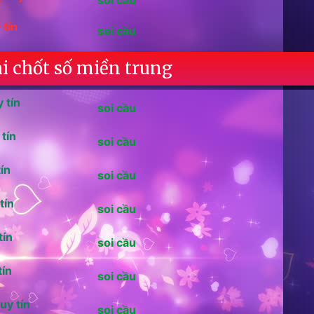
soi cầu
 tín
soi cầu
ài chốt số miền trung
 tín
soi cầu
 tín
soi cầu
ín
soi cầu
tín
soi cầu
tín
soi cầu
tín
soi cầu
uy tín
soi cầu