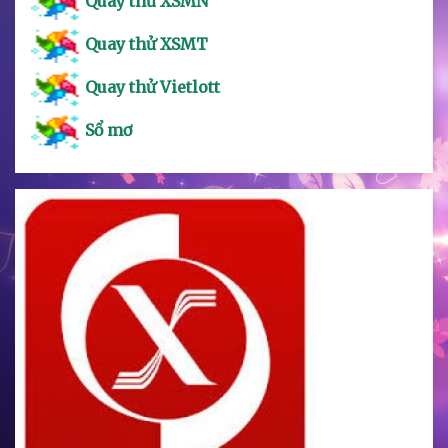
Quay thử XSMN
Quay thử XSMT
Quay thử Vietlott
Sổ mơ