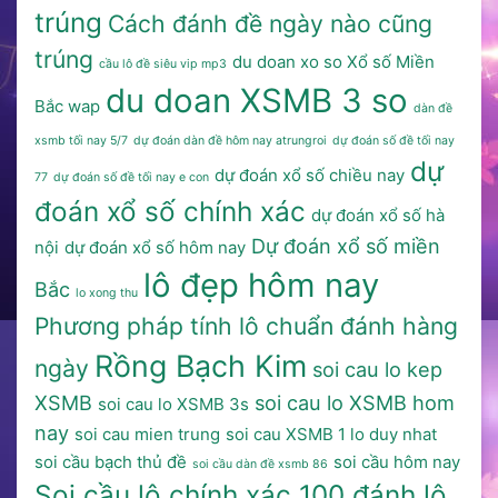
trúng
Cách đánh đề ngày nào cũng
trúng
du doan xo so Xổ số Miền
cầu lô đề siêu vip mp3
du doan XSMB 3 so
Bắc wap
dàn đề
xsmb tối nay 5/7
dự đoán dàn đề hôm nay atrungroi
dự đoán số đề tối nay
dự
dự đoán xổ số chiều nay
77
dự đoán số đề tối nay e con
đoán xổ số chính xác
dự đoán xổ số hà
Dự đoán xổ số miền
nội
dự đoán xổ số hôm nay
lô đẹp hôm nay
Bắc
lo xong thu
Phương pháp tính lô chuẩn đánh hàng
Rồng Bạch Kim
ngày
soi cau lo kep
XSMB
soi cau lo XSMB hom
soi cau lo XSMB 3s
nay
soi cau mien trung
soi cau XSMB 1 lo duy nhat
soi cầu bạch thủ đề
soi cầu hôm nay
soi cầu dàn đề xsmb 86
Soi cầu lô chính xác 100 đánh lô