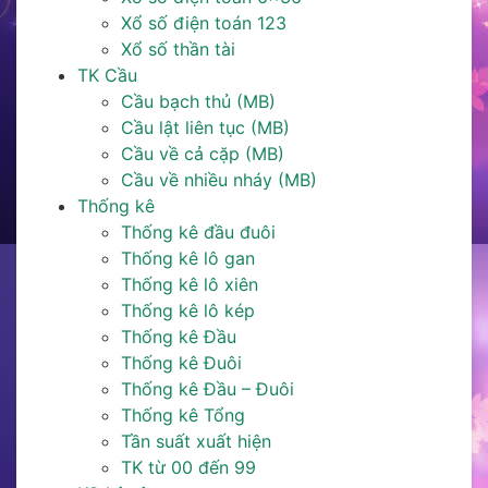
Xổ số điện toán 123
Xổ số thần tài
TK Cầu
Cầu bạch thủ (MB)
Cầu lật liên tục (MB)
Cầu về cả cặp (MB)
Cầu về nhiều nháy (MB)
Thống kê
Thống kê đầu đuôi
Thống kê lô gan
Thống kê lô xiên
Thống kê lô kép
Thống kê Đầu
Thống kê Đuôi
Thống kê Đầu – Đuôi
Thống kê Tổng
Tần suất xuất hiện
TK từ 00 đến 99