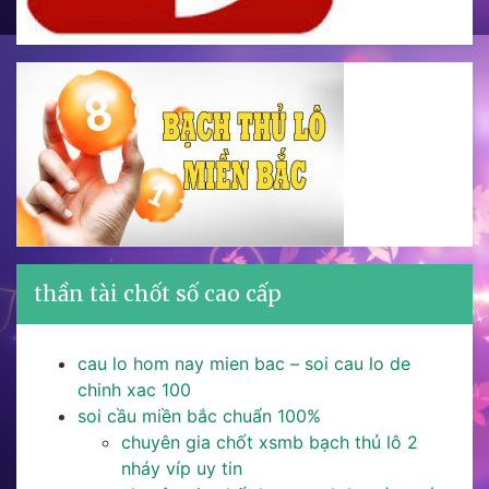
thần tài chốt số cao cấp
cau lo hom nay mien bac – soi cau lo de
chinh xac 100
soi cầu miền bắc chuẩn 100%
chuyên gia chốt xsmb bạch thủ lô 2
nháy víp uy tin