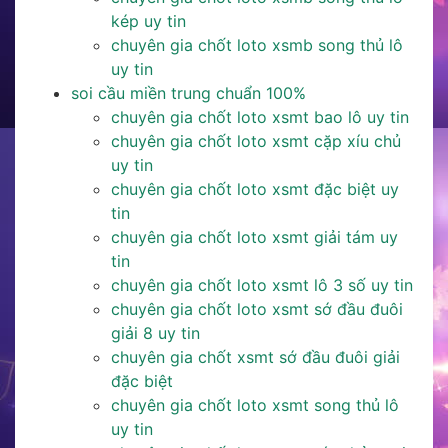
kép uy tin
chuyên gia chốt loto xsmb song thủ lô
uy tin
soi cầu miền trung chuẩn 100%
chuyên gia chốt loto xsmt bao lô uy tin
chuyên gia chốt loto xsmt cặp xíu chủ
uy tin
chuyên gia chốt loto xsmt đặc biệt uy
tin
chuyên gia chốt loto xsmt giải tám uy
tin
chuyên gia chốt loto xsmt lô 3 số uy tin
chuyên gia chốt loto xsmt sớ đầu đuôi
giải 8 uy tin
chuyên gia chốt xsmt sớ đầu đuôi giải
đặc biệt
chuyên gia chốt loto xsmt song thủ lô
uy tin