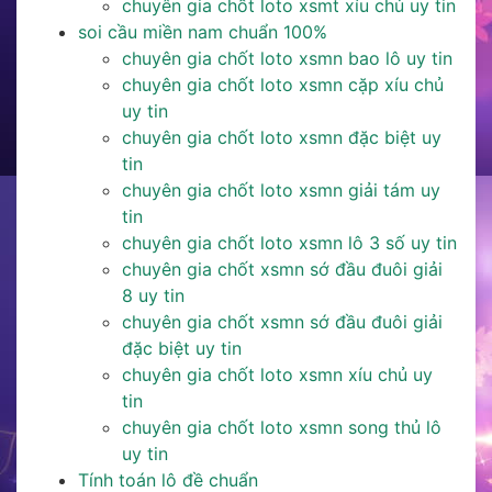
chuyên gia chốt loto xsmt xíu chủ uy tin
soi cầu miền nam chuẩn 100%
chuyên gia chốt loto xsmn bao lô uy tin
chuyên gia chốt loto xsmn cặp xíu chủ
uy tin
chuyên gia chốt loto xsmn đặc biệt uy
tin
chuyên gia chốt loto xsmn giải tám uy
tin
chuyên gia chốt loto xsmn lô 3 số uy tin
chuyên gia chốt xsmn sớ đầu đuôi giải
8 uy tin
chuyên gia chốt xsmn sớ đầu đuôi giải
đặc biệt uy tin
chuyên gia chốt loto xsmn xíu chủ uy
tin
chuyên gia chốt loto xsmn song thủ lô
uy tin
Tính toán lô đề chuẩn