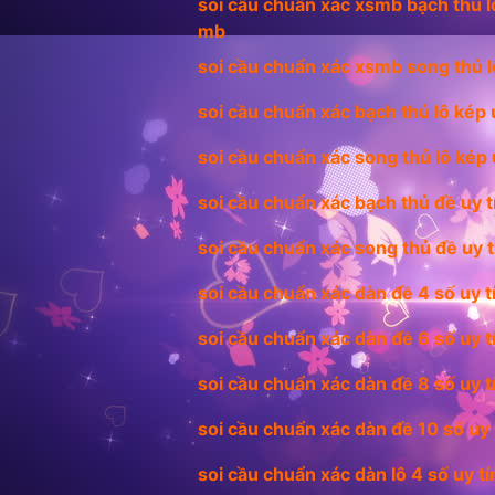
soi cầu chuẩn xác xsmb bạch thủ l
mb
soi cầu chuẩn xác xsmb song thủ lô
soi cầu chuẩn xác bạch thủ lô kép 
soi cầu chuẩn xác song thủ lô kép 
soi cầu chuẩn xác bạch thủ đề uy t
soi cầu chuẩn xác song thủ đề uy t
soi cầu chuẩn xác dàn đề 4 số uy t
soi cầu chuẩn xác dàn đề 6 số uy t
soi cầu chuẩn xác dàn đề 8 số uy t
soi cầu chuẩn xác dàn đề 10 số uy 
soi cầu chuẩn xác dàn lô 4 số uy tí