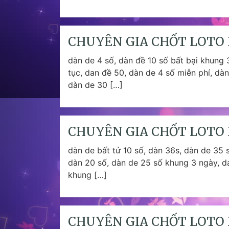
CHUYÊN GIA CHỐT LOTO 
dàn de 4 số, dàn đề 10 số bất bại khung 
tục, dan đề 50, dàn de 4 số miễn phí, dà
dàn de 30 […]
CHUYÊN GIA CHỐT LOTO 
dàn de bất tử 10 số, dàn 36s, dàn de 35 
dàn 20 số, dàn de 25 số khung 3 ngày, d
khung […]
CHUYÊN GIA CHỐT LOTO 