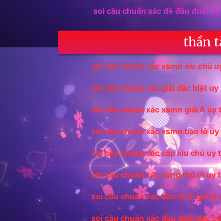
soi cầu chuẩn xác đề đầu đuôi uy 
thần t
soi cầu chuẩn xác xsmn xỉu chủ uy
soi cầu chuẩn xác giải đặc biệt uy 
soi cầu chuẩn xác xsmn giải 8 uy t
soi cầu chuẩn xác xsmn bao lô uy 
soi cầu chuẩn xác cặp xỉu chủ uy t
soi cầu chuẩn xác song thủ lô uy t
soi cầu chuẩn xác đầu đuôi giải 8 
soi cầu chuẩn xác đầu đuôi đặc biệ