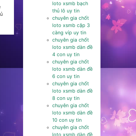
loto xsmb bạch
ề
thủ lô uy tin
hủ
chuyên gia chốt
loto xsmb cặp 3
càng víp uy tin
chuyên gia chốt
loto xsmb dàn đề
4 con uy tin
chuyên gia chốt
loto xsmb dàn đề
6 con uy tin
chuyên gia chốt
loto xsmb dàn đề
8 con uy tin
chuyên gia chốt
loto xsmb dàn đề
10 con uy tin
chuyên gia chốt
loto xsmb dàn đề