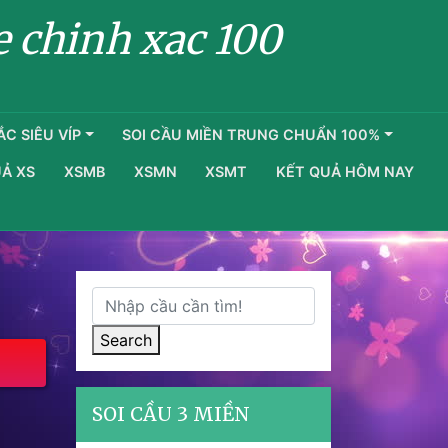
e chinh xac 100
ẮC SIÊU VÍP
SOI CẦU MIỀN TRUNG CHUẨN 100%
UẢ XS
XSMB
XSMN
XSMT
KẾT QUẢ HÔM NAY
Search
SOI CẦU 3 MIỀN