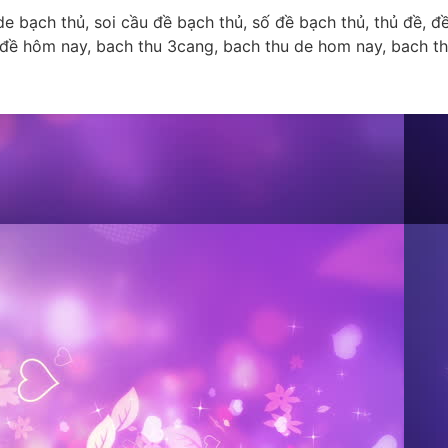
de bạch thủ, soi cầu đề bạch thủ, số đề bạch thủ, thủ đề, đ
 đề hôm nay, bach thu 3cang, bach thu de hom nay, bach t