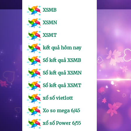
XSMB
XSMN
XSMT
kết quả hôm nay
Sổ kết quả XSMB
Sổ kết quả XSMN
Sổ kết quả XSMT
xổ số vietlott
Xo so mega 6/45
xổ số Power 6/55