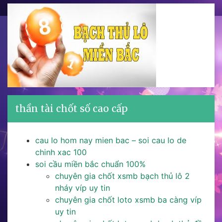
thần tài chốt số cao cấp
cau lo hom nay mien bac – soi cau lo de
chinh xac 100
soi cầu miền bắc chuẩn 100%
chuyên gia chốt xsmb bạch thủ lô 2
nháy víp uy tin
chuyên gia chốt loto xsmb ba càng víp
uy tin