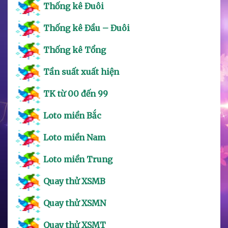
Thống kê Đuôi
Thống kê Đầu – Đuôi
Thống kê Tổng
Tần suất xuất hiện
TK từ 00 đến 99
Loto miền Bắc
Loto miền Nam
Loto miền Trung
Quay thử XSMB
Quay thử XSMN
Quay thử XSMT