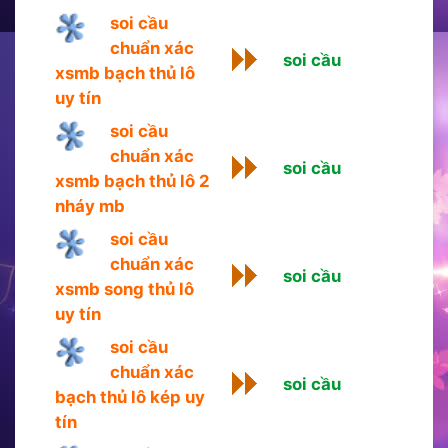
soi cầu
chuẩn xác
soi cầu
xsmb bạch thủ lô
uy tín
soi cầu
chuẩn xác
soi cầu
xsmb bạch thủ lô 2
nháy mb
soi cầu
chuẩn xác
soi cầu
xsmb song thủ lô
uy tín
soi cầu
chuẩn xác
soi cầu
bạch thủ lô kép uy
tín