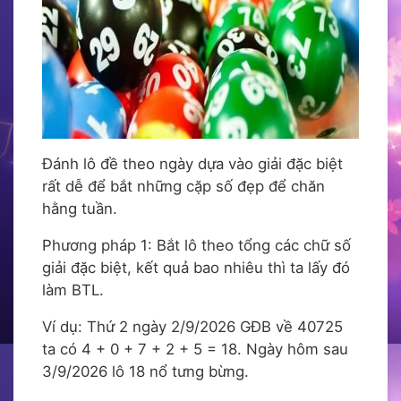
Đánh lô đề theo ngày dựa vào giải đặc biệt
rất dễ để bắt những cặp số đẹp để chăn
hằng tuần.
Phương pháp 1: Bắt lô theo tổng các chữ số
giải đặc biệt, kết quả bao nhiêu thì ta lấy đó
làm BTL.
Ví dụ: Thứ 2 ngày 2/9/2026 GĐB về 40725
ta có 4 + 0 + 7 + 2 + 5 = 18. Ngày hôm sau
3/9/2026 lô 18 nổ tưng bừng.