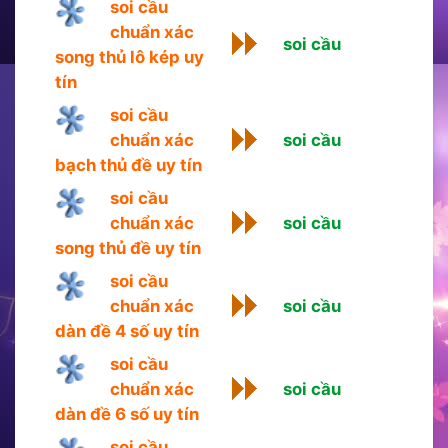
soi cầu
chuẩn xác
soi cầu
song thủ lô kép uy
tín
soi cầu
chuẩn xác
soi cầu
bạch thủ đề uy tín
soi cầu
chuẩn xác
soi cầu
song thủ đề uy tín
soi cầu
chuẩn xác
soi cầu
dàn đề 4 số uy tín
soi cầu
chuẩn xác
soi cầu
dàn đề 6 số uy tín
soi cầu