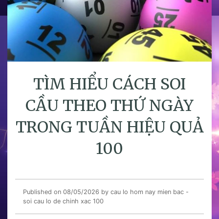
TÌM HIỂU CÁCH SOI
CẦU THEO THỨ NGÀY
TRONG TUẦN HIỆU QUẢ
100
Published on 08/05/2026
by cau lo hom nay mien bac -
soi cau lo de chinh xac 100