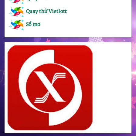
Quay thử Vietlott
Sổ mơ