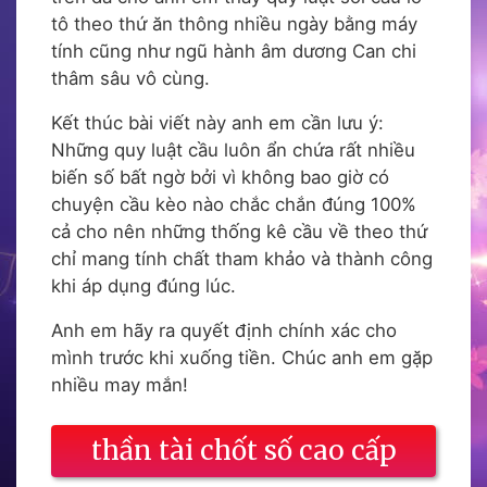
tô theo thứ ăn thông nhiều ngày bằng máy
tính cũng như ngũ hành âm dương Can chi
thâm sâu vô cùng.
Kết thúc bài viết này anh em cần lưu ý:
Những quy luật cầu luôn ẩn chứa rất nhiều
biến số bất ngờ bởi vì không bao giờ có
chuyện cầu kèo nào chắc chắn đúng 100%
cả cho nên những thống kê cầu về theo thứ
chỉ mang tính chất tham khảo và thành công
khi áp dụng đúng lúc.
Anh em hãy ra quyết định chính xác cho
mình trước khi xuống tiền. Chúc anh em gặp
nhiều may mắn!
thần tài chốt số cao cấp