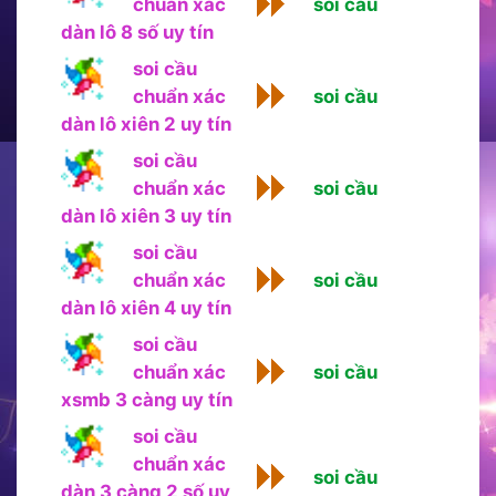
chuẩn xác
soi cầu
dàn lô 8 số uy tín
soi cầu
chuẩn xác
soi cầu
dàn lô xiên 2 uy tín
soi cầu
chuẩn xác
soi cầu
dàn lô xiên 3 uy tín
soi cầu
chuẩn xác
soi cầu
dàn lô xiên 4 uy tín
soi cầu
chuẩn xác
soi cầu
xsmb 3 càng uy tín
soi cầu
chuẩn xác
soi cầu
dàn 3 càng 2 số uy