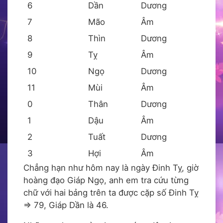
6
Dần
Dương
7
Mão
Âm
8
Thìn
Dương
9
Tỵ
Âm
10
Ngọ
Dương
11
Mùi
Âm
0
Thân
Dương
1
Dậu
Âm
2
Tuất
Dương
3
Hợi
Âm
Chẳng hạn như hôm nay là ngày Đinh Tỵ, giờ
hoàng đạo Giáp Ngọ, anh em tra cứu từng
chữ với hai bảng trên ta được cặp số Đinh Tỵ
=> 79, Giáp Dần là 46.