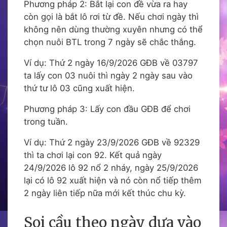
Phương pháp 2: Bắt lại con đề vừa ra hay
còn gọi là bắt lô rơi từ đề. Nếu chơi ngày thì
không nên dùng thường xuyên nhưng có thể
chọn nuôi BTL trong 7 ngày sẽ chắc thắng.
Ví dụ: Thứ 2 ngày 16/9/2026 GĐB về 03797
ta lấy con 03 nuôi thì ngày 2 ngày sau vào
thứ tư lô 03 cũng xuất hiện.
Phương pháp 3: Lấy con đầu GĐB để chơi
trong tuần.
Ví dụ: Thứ 2 ngày 23/9/2026 GĐB về 92329
thì ta chơi lại con 92. Kết quả ngày
24/9/2026 lô 92 nổ 2 nháy, ngày 25/9/2026
lại có lô 92 xuất hiện và nó còn nổ tiếp thêm
2 ngày liên tiếp nữa mới kết thúc chu kỳ.
Soi cầu theo ngày dựa vào