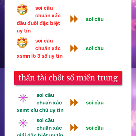
soi cầu
chuẩn xác
soi cầu
đầu đuôi đặc biệt
uy tín
soi cầu
chuẩn xác
soi cầu
xsmn lô 3 số uy tín
thần tài chốt số miền trung
soi cầu
chuẩn xác
soi cầu
xsmt xỉu chủ uy tín
soi cầu
chuẩn xác
soi cầu
giải đặc biệt uy tín