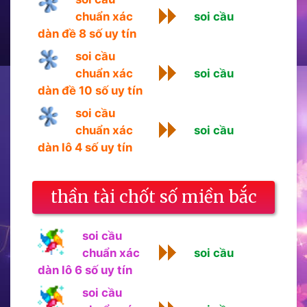
chuẩn xác
soi cầu
dàn đề 8 số uy tín
soi cầu
chuẩn xác
soi cầu
dàn đề 10 số uy tín
soi cầu
chuẩn xác
soi cầu
dàn lô 4 số uy tín
thần tài chốt số miền bắc
soi cầu
chuẩn xác
soi cầu
dàn lô 6 số uy tín
soi cầu