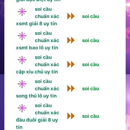
soi cầu
chuẩn xác
soi cầu
xsmt giải 8 uy tín
soi cầu
chuẩn xác
soi cầu
xsmt bao lô uy tín
soi cầu
chuẩn xác
soi cầu
cặp xỉu chủ uy tín
soi cầu
chuẩn xác
soi cầu
song thủ lô uy tín
soi cầu
chuẩn xác
soi cầu
đầu đuôi giải 8 uy
tín