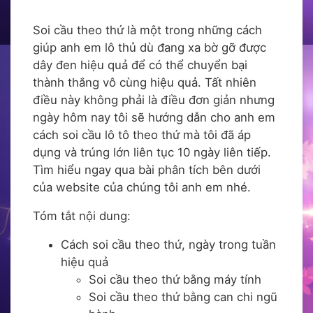
Soi cầu theo thứ là một trong những cách
giúp anh em lô thủ dù đang xa bờ gỡ được
dây đen hiệu quả để có thể chuyển bại
thành thắng vô cùng hiệu quả. Tất nhiên
điều này không phải là điều đơn giản nhưng
ngày hôm nay tôi sẽ hướng dẫn cho anh em
cách soi cầu lô tô theo thứ mà tôi đã áp
dụng và trúng lớn liên tục 10 ngày liên tiếp.
Tìm hiểu ngay qua bài phân tích bên dưới
của website của chúng tôi anh em nhé.
Tóm tắt nội dung:
Cách soi cầu theo thứ, ngày trong tuần
hiệu quả
Soi cầu theo thứ bằng máy tính
Soi cầu theo thứ bằng can chi ngũ